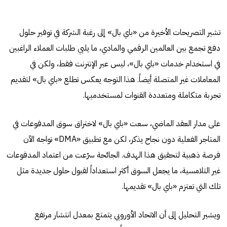
تشير التصريحات الأخيرة من «باي بال» إلى رغبة الشركة في توفير حلول
دفع تجمع بين العالمين الرقمي والمادي، ما يلبي طلبات العملاء الراغبين
في استخدام خدمات «باي بال»، ليس عبر الإنترنت فقط، ولكن في
المعاملات غير المتصلة أيضاً. هذا التوجه يعكس تطلع «باي بال» لتقديم
تجربة متكاملة ومتعددة القنوات لمستخدميها.
على مدار العقد الماضي، سعت «باي بال» لاختراق سوق المدفوعات في
المتاجر الفعلية دون نجاح يذكر، لكن مع تطبيق «DMA» تواجه الآن
فرصة ذهبية لتحقيق هذا الهدف. الجائحة سرّعت من اعتماد المدفوعات
غير التلامسية، ما يجعل السوق أكثر استعداداً لقبول حلول جديدة مثل
تلك التي تعتزم «باي بال» تقديمها.
ويشير التحليل إلى أن الاتحاد الأوروبي يتمتع بمعدل انتشار مرتفع