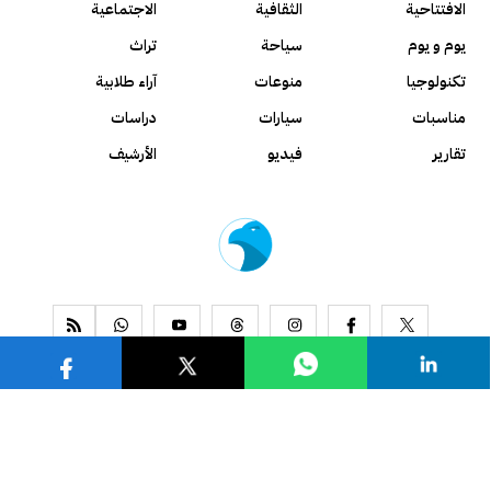
الافتتاحية
الثقافية
الاجتماعية
يوم و يوم
سياحة
تراث
تكنولوجيا
منوعات
آراء طلابية
مناسبات
سيارات
دراسات
تقارير
فيديو
الأرشيف
www.alseyassah.com
Copyright 2026, All Rights Reserved ©
Contact us
About us