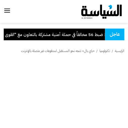
عاجل
": ضبط 56 مخالفاً في حملة أمنية مشتركة بالتعاون مع "القوى العاملة"
الرئيسية
/
تكنولوجيا
/
«باي بال» تتجه نحو المستقبل لمدفوعات غير متصلة بالإنترنت