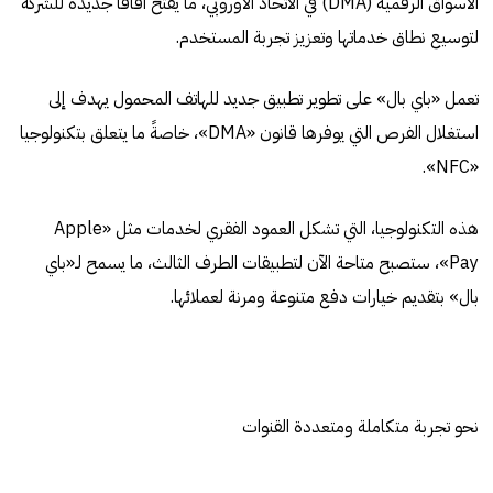
الأسواق الرقمية (DMA) في الاتحاد الأوروبي، ما يفتح آفاقاً جديدة للشركة
لتوسيع نطاق خدماتها وتعزيز تجربة المستخدم.
تعمل «باي بال» على تطوير تطبيق جديد للهاتف المحمول يهدف إلى
استغلال الفرص التي يوفرها قانون «DMA»، خاصةً ما يتعلق بتكنولوجيا
«NFC».
هذه التكنولوجيا، التي تشكل العمود الفقري لخدمات مثل «Apple
Pay»، ستصبح متاحة الآن لتطبيقات الطرف الثالث، ما يسمح لـ«باي
بال» بتقديم خيارات دفع متنوعة ومرنة لعملائها.
نحو تجربة متكاملة ومتعددة القنوات