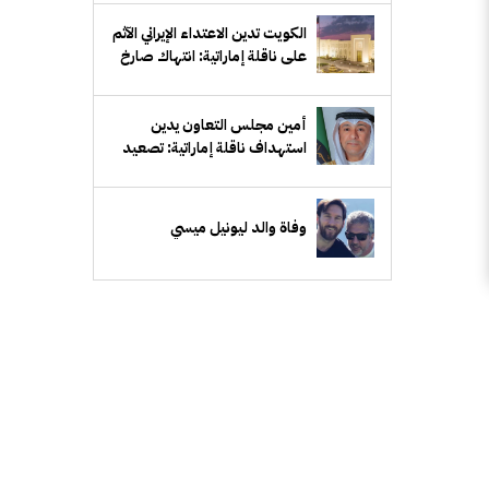
الكويت تدين الاعتداء الإيراني الآثم
على ناقلة إماراتية: انتهاك صارخ
للقانون الدولي
أمين مجلس التعاون يدين
استهداف ناقلة إماراتية: تصعيد
خطير ومرفوض وتهديد لأمن
الملاحة البحرية
وفاة والد ليونيل ميسي