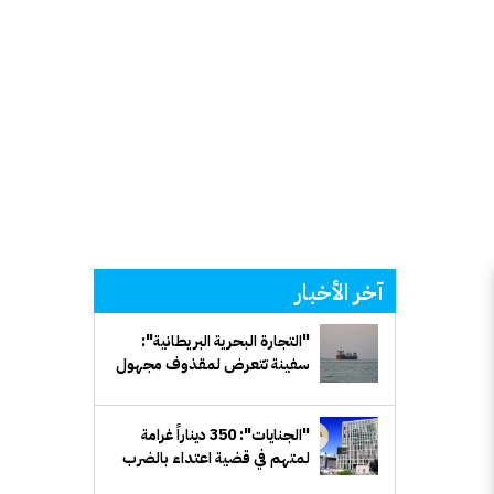
آخر الأخبار
"التجارة البحرية البريطانية":
سفينة تتعرض لمقذوف مجهول
قبالة سواحل عُمان
"الجنايات": 350 ديناراً غرامة
لمتهم في قضية اعتداء بالضرب