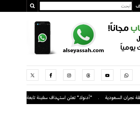
يف
ن السعودية
.
"أدنوك" تعلن استهداف سفينة تابعة لها بصاروخ أثناء عبو