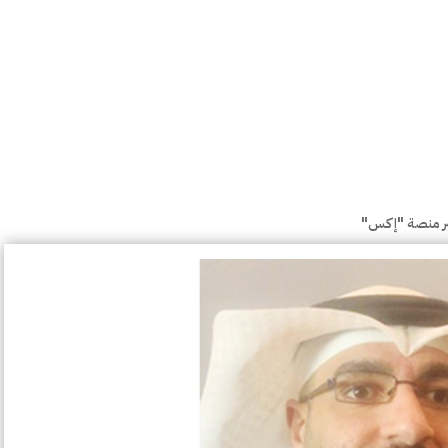
بر منصة "إكس"