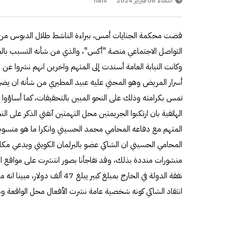
الثلاثاء 06 فبراير 2024
hani
قضت محكمة الجنايات أمس، ببراءة الناشط طلال الدبوس من ن
التواصل الاجتماعي منصة "أكس"، والذي من شأنه التسبب بال
وكانت النيابة العامة أسندت إلى المتهم واخرين انهم نشروا ع
أسرار المريض وهو المجني عليه عبيد المطيري من شأنه ان يضر
تمس بكرامته وذلك على النحو المبين بالتحقيقات، كما أساؤوا
الهاتفية بان ارتكبوا الجريمتين محل التهمتين آنفتي الذكر على ا
المتهم مع دفاعه المحامي محمد الحسيني وانكرا ما هو منسوب 
المحامي الحسيني ان الشاكي عضو بالبرلمان الكويتي ويدعي مكاف
منشورات منددة بذلك، وقد تفاجأنا بصور انتشرت على مواقع ا
نفقة الدولة في الخارج بمبلغ كبير ي
انتقاد الشاكي كونه شخصية عامة نشرت الأفعال محل الواقعة و