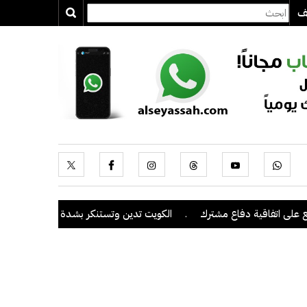
يف
 اتفاقية دفاع مشترك
.
الكويت تدين وتستنكر بشدة اعتداءات ميليشيا ال