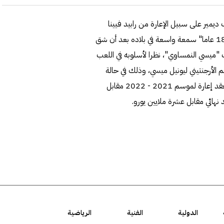
ديمير على سبيل الإعارة من رابيد فيينا
النمساوي، ويتضمن العقد بندا يسمح بالشراء.واكتسب ديمير "18 عاما" سمعة واسعة في بلاده بعد أن شق
ب "ميسي النمساوي"، نظرا لأسلوبه في اللعب
جم الأرجنتيني ليونيل ميسي، وذلك في حالة
تجديد الأخير عقده مع برشلونة.وأعلن برشلونة أنه ضم ديمير بعقد إعارة لموسم 2021 - 2022 مقابل
الدولية
الفنية
الرياضية