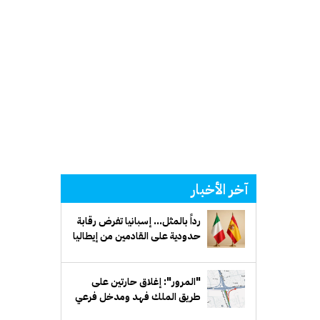
آخر الأخبار
رداً بالمثل... إسبانيا تفرض رقابة
حدودية على القادمين من إيطاليا
"المرور": إغلاق حارتين على
طريق الملك فهد ومدخل فرعي
مقابل بيان لمدة أسبوع