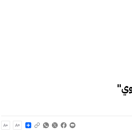
وي"
Share