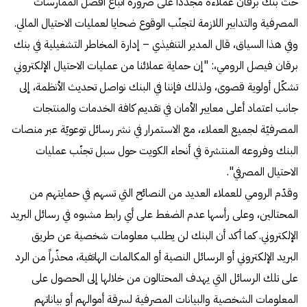
حثّ بنك برقان عملاءه مجدّداً على ضرورة اتباع أفضل الممارسات
المصرفية والتدابير اللازمة لتجنّب الوقوع ضحايا لعمليات الاحتيال المالي.
وفي هذا السياق، قال المدير التنفيذي – إدارة المخاطر التشغيلية في بنك
برقان فيصل الرومي،: "إن حماية عملائنا من عمليات الاحتيال الإلكتروني
تشكّل أولوية قصوى، ولذلك فإننا في البنك نواصل تحديث الأنظمة، إلى
جانب اعتماد أعلى معايير الأمان في تقديم كافة الخدمات والمنتجات
المصرفيّة لجميع العملاء، مع الاستمرار في نشر رسائل توعويّة عبر منصات
البنك وفروعه المنتشرة في أنحاء الكويت حول سبل تجنّب عمليات
الاحتيال المصرفي".
وقدّم الرومي للعملاء العديد من النصائح التي تسهم في حمايتهم من
المحتالين، وعلى رأسها عدم الضغط على أي رابط مشبوه في رسائل البريد
الإلكتروني. كما أكد أن البنك لن يطلب معلومات شخصية عن طريق
البريد الإلكتروني أو الرسائل النصية أو المكالمات الهاتفية، محذّراً من الرد
على تلك الرسائل التي يهدف المحتالون من خلالها إلى الحصول على
المعلومات الشخصية والبيانات المصرفية لسرقة أموالهم أو بياناتهم