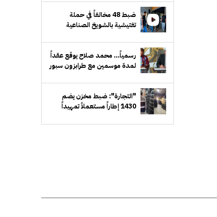
الشرعي
ضبط 48 مخالفاً في حملة
تفتيشية بالشويخ الصناعية
رسمياً... محمد صلاح يوقع عقداً
لمدة موسمين مع طرابزون سبور
التركي
"التجارة": ضبط مخزن يضم
1430 إطاراً مستعملاً تمهيداً
لإعادة طرحها في الأسواق