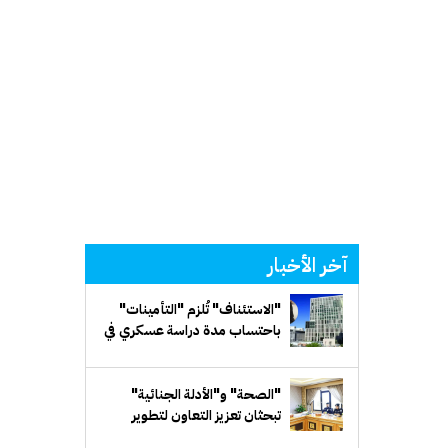
آخر الأخبار
"الاستئناف" تُلزم "التأمينات"
باحتساب مدة دراسة عسكري في
كلية الشرطة ضمن خدمته
الفعلية
"الصحة" و"الأدلة الجنائية"
تبحثان تعزيز التعاون لتطوير
الكفاءات الوطنية في مجال الطب