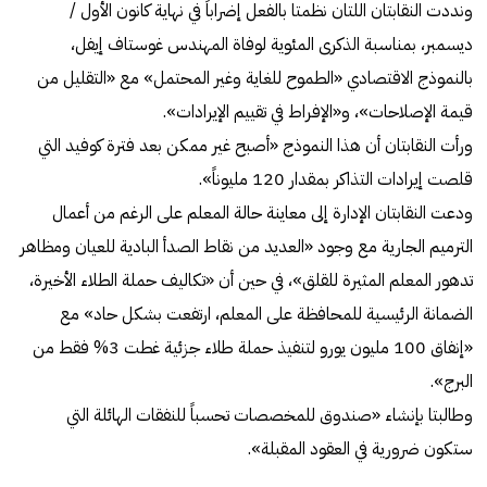
ونددت النقابتان اللتان نظمتا بالفعل إضراباً في نهاية كانون الأول /
ديسمبر، بمناسبة الذكرى المئوية لوفاة المهندس غوستاف إيفل،
بالنموذج الاقتصادي «الطموح للغاية وغير المحتمل» مع «التقليل من
قيمة الإصلاحات»، و«الإفراط في تقييم الإيرادات».
ورأت النقابتان أن هذا النموذج «أصبح غير ممكن بعد فترة كوفيد التي
قلصت إيرادات التذاكر بمقدار 120 مليوناً».
ودعت النقابتان الإدارة إلى معاينة حالة المعلم على الرغم من أعمال
الترميم الجارية مع وجود «العديد من نقاط الصدأ البادية للعيان ومظاهر
تدهور المعلم المثيرة للقلق»، في حين أن «تكاليف حملة الطلاء الأخيرة،
الضمانة الرئيسية للمحافظة على المعلم، ارتفعت بشكل حاد» مع
«إنفاق 100 مليون يورو لتنفيذ حملة طلاء جزئية غطت 3% فقط من
البرج».
وطالبتا بإنشاء «صندوق للمخصصات تحسباً للنفقات الهائلة التي
ستكون ضرورية في العقود المقبلة».