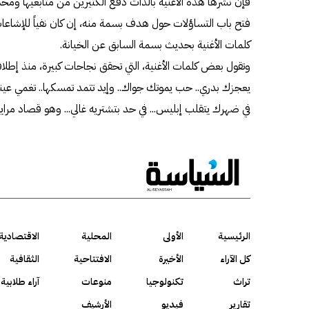
فإن نشرها هذه الأغنية بالذات دفع الكثيرين من متابعيها ومحب
فتح باب التساؤلات حول هدف بسمة منه، إن كان نفياً للإشاعات
كلمات الأغنية بحديث بسمة السابق عن الخيانة.
وتقول بعض كلمات الأغنية، التي تحقق نجاحات كبيرة، منذ إطلاق
يعجزك بدري.. حب يموتك جواك.. وإيد تتمد تمسكها.. تغمي عين
في ضهرك يتقلب إبليس... في حد بتشتريه غالي... وهو قصاد مرا
الرئيسية
الأولى
المحلية
الاقتصادية
كل الآراء
الأخيرة
الافتتاحية
الثقافية
تراث
تكنولوجيا
منوعات
آراء طلابية
تقارير
فيديو
الأرشيف