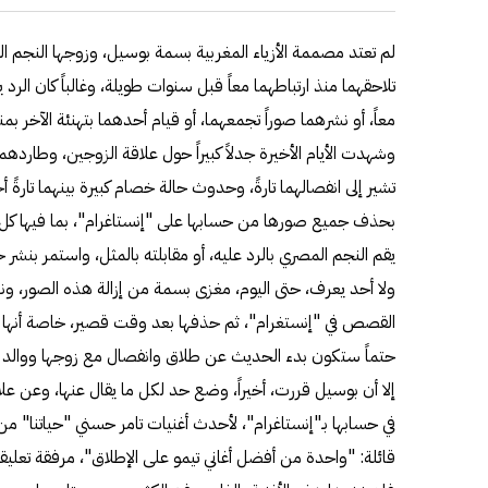
لم تعتد مصممة الأزياء المغربية بسمة بوسيل، وزوجها النجم ال
تلاحقهما منذ ارتباطهما معاً قبل سنوات طويلة، وغالباً كان الر
معاً، أو نشرهما صوراً تجمعهما، أو قيام أحدهما بتهنئة الآخر بم
وشهدت الأيام الأخيرة جدلاً كبيراً حول علاقة الزوجين، وطاردهما
تشير إلى انفصالهما تارةً، وحدوث حالة خصام كبيرة بينهما تارة
بحذف جميع صورها من حسابها على "إنستاغرام"، بما فيها كل الص
يقم النجم المصري بالرد عليه، أو مقابلته بالمثل، واستمر بنشر 
ولا أحد يعرف، حتى اليوم، مغزى بسمة من إزالة هذه الصور، ونش
القصص في "إنستغرام"، ثم حذفها بعد وقت قصير، خاصة أنها
حتماً ستكون بدء الحديث عن طلاق وانفصال مع زوجها ووالد أط
إلا أن بوسيل قررت، أخيراً، وضع حد لكل ما يقال عنها، وعن ع
في حسابها بـ"إنستاغرام"، لأحدث أغنيات تامر حسني "حياتنا" 
قائلة: "واحدة من أفضل أغاني تيمو على الإطلاق"، مرفقة تعل