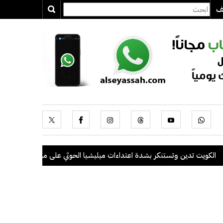
يف
يت تدين وتستنكر بشدة اعتداءات ميليشيا الحوثي على منطقة نجران السعودية