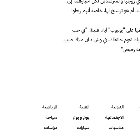
ي زوجها والمترصدين لكل أخبارهما، إلى
، أم هو ترسيخ لها، خاصة أنهم ربطوا
ها على "يوتيوب" أيام قليلة: "في حب
يك تقوم خانقاك.. في وش يبان ملاك طيب..
يته رخيص".
الدولية
الفنية
الرياضية
الاجتماعية
يوم و يوم
سياحة
مناسبات
سيارات
دراسات