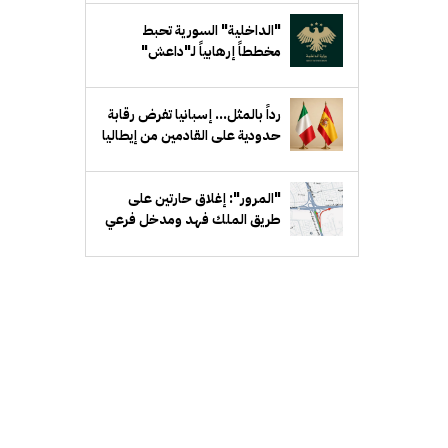
"الداخلية" السورية تحبط
مخططاً إرهابياً لـ"داعش"
يستهدف جهة حكومية في ريف
دمشق
رداً بالمثل... إسبانيا تفرض رقابة
حدودية على القادمين من إيطاليا
"المرور": إغلاق حارتين على
طريق الملك فهد ومدخل فرعي
مقابل بيان لمدة أسبوع