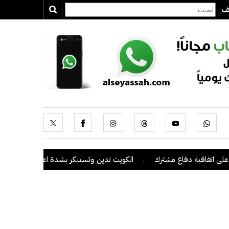
يف
فاقية دفاع مشترك
.
الكويت تدين وتستنكر بشدة اعتداءات ميليشيا الحو