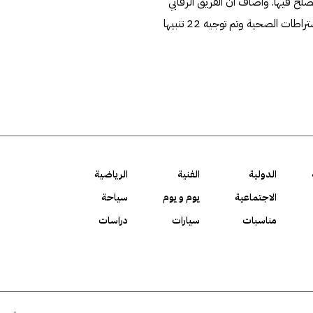
سوم مخالفات تم الصلح فيها. واضاف ان الفريق الرقابي
بمحافظة حولي خالف وأغلق صالونا نسائيا لم يلتزم بقرارات الاشتراطات الصحية وتم توجيه 22 تنبيها
الدولية
الفنية
الرياضية
الاجتماعية
يوم و يوم
سياحة
مناسبات
سيارات
دراسات