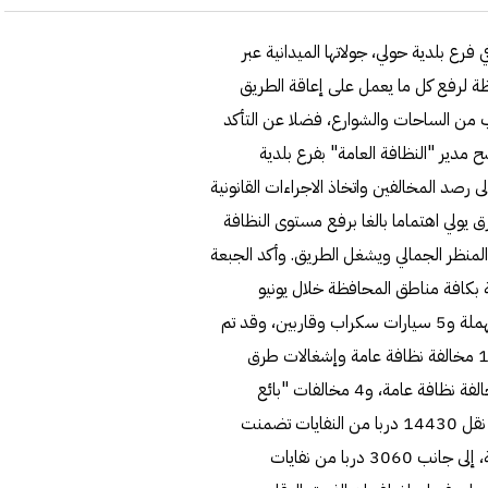
فرع بلدية حولي، جولاتها الميدانية عبر
ظة لرفع كل ما يعمل على إعاقة الطريق
ب من الساحات والشوارع، فضلا عن التأكد
 مدير "النظافة العامة" بفرع بلدية
 رصد المخالفين واتخاذ الاجراءات القانونية
رق يولي اهتماما بالغا برفع مستوى النظافة
لمنظر الجمالي ويشغل الطريق. وأكد الجبعة
لة بكافة مناطق المحافظة خلال يونيو
الماضي، أسفرت عن وضع 1128 ملصقا ورفع 195 سيارة مهملة و5 سيارات سكراب وقاربين، وقد تم
إرسالها إلى موقع حجز السيارات في البلدية، إلى جانب تحرير 143 مخالفة نظافة عامة وإشغالات طرق
اشتملت على تحرير 34 مخالفة إشغال طريق، وتحرير 102 مخالفة نظافة عامة، و4 مخالفات "بائع
متجول"، وتوجيه 230 إنذارا وتحرير 117 تعهدا. وأضاف انه تم نقل 14430 دربا من النفايات تضمنت
4440 دربا من نفايات المنازل، و6930 دربا من نفايات متنوعة، إلى جانب 3060 دربا من نفايات