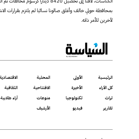
الكناسات، لافتا إلى تحصيل 8420 دينارا كر
لآخرين للأمر ذاته.
الرئيسية
الأولى
المحلية
الاقتصادية
كل الآراء
الأخيرة
الافتتاحية
الثقافية
تراث
تكنولوجيا
منوعات
آراء طلابية
تقارير
فيديو
الأرشيف