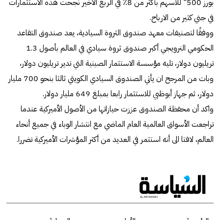
بورز 500" للاسهم بأكثر من 8٪ في الربع الأخير نجحت هذه الاستثمارات
في جني كثير من الارباح.
ووفقًا لتصنيفات معهد صندوق الثروة السيادية، يعد صندوق التقاعد
الحكومي النرويجي أكبر صندوق ثروة سيادي في العالم بأصول 1.3
تريليون دولار، تليه مؤسسة الاستثمار الصينية التي تدير تريليون دولار،
وبات من المرجح ان يأتي الصندوق السيادي الكويتي ثالثا بنحو 700 مليار
دولار، ثم جهاز أبوظبي للاستثمار رابعا بمبلغ 649 مليار دولار.
واكد أن محفظة الصندوق عززت حيازاتها من الأصول الأميركية عندما
تراجعت الأسواق العالمية العام الماضي مع انتشار الوباء في جميع أنحاء
العالم، لافتا الى أنه استثمر في العديد من أكثر المؤشرات الأميركية تضررا.