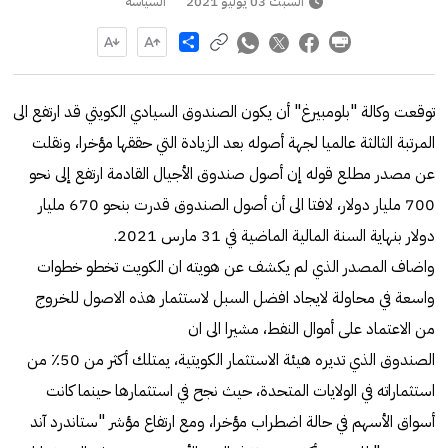
السبت 03 يوليو 2021
السياسة
Share
توقعت وكالة "بلومبيرغ" أن يكون الصندوق السيادي الكويتي قد ارتفع الى
المرتبة الثالثة عالميا لجهة أصوله بعد الزيادة التي حققها مؤخرا، ونقلت
عن مصدر مطلع قوله إن أصول صندوق الأجيال القادمة ارتفع إلى نحو
700 مليار دولار، لافتا الى أن أصول الصندوق قدرت بنحو 670 مليار
دولار بنهاية السنة المالية الماضية في 31 مارس 2021.
واضاف المصدر الذي لم يكشف عن هويته ان الكويت تخطو خطوات
واسعة في محاولة لايجاد افضل السبل لاستثمار هذه الاصول للخروج
من الاعتماد على أموال النفط، مشيرا الى ان
الصندوق الذي تديره هيئة الاستثمار الكويتية، يمتلك أكثر من 50٪ من
استثماراته في الولايات المتحدة، حيث نجح في استثمارها حينما كانت
أسواق الأسهم في حالة اضطراب مؤخرا، ومع ارتفاع مؤشر "ستاندرد آند