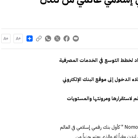
Share
جية وامتداد لخطط التوسع في الخدمات المصرفية
اء الدخول إلى موقع البنك الإلكتروني
 لاستقرارها ومرونتها والمستويات
أعلن بنك بوبيان عن إطلاقه للعلامة التجارية الجديدة "Nomo Bank " كأول بنك رقمي إسلامي في العالم
سط ( BLME ) الذي يتخذ من لندن مقراً له والذي يعتبر جزءاً من