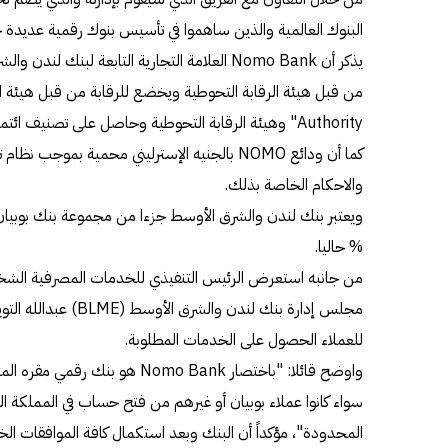
البنوك العالمية والذين ساهموا في تأسيس بنوك رقمية عديدة ح
يذكر أن Nomo Bank العلامة التجارية التابعة ل
كما أن ودائع NOMO بالجنيه الإسترليني محمية بمو
والاحكام الخاصة بذلك.
% حاليا.
من جانبه استعرض الرئيس التنفيذي للخدمات المصرفية الشخص
مجلس إدارة بنك لندن وا
للعملاء الحصول على الخدمات المطلوبة.
واوضح قائلا: "باختصار Nomo Bank ه
سواء كانوا عملاء بوبيان أو غيرهم من فتح حساب في المملكة ال
المحدودة"، مؤكداً أن البنك وبعد استكمال كافة الموافقات ا