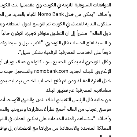
الموافقات التسويقية اللازمة في الكويت وفي مقدمتها بنك الكويت
وأضاف: "يمكن من خلال Nomo Bank
ستكون البداية للعملاء في الكويت ثم التوسع لدول المنطقة 
دول العالم"، مشيراً إلى ان التطبيق متوافر لاجهزة الايفون حاليا
وبالنسبة لفتح الحساب قال التويجري: "الامر سهل وبسيط وكما
دوماً على الخدمات المصرفية الرقمية بشكل سهل".
وقال التويجري أنه يمكن للجميع سواء كانوا من عملاء بوبيان أ
الإلكتروني للبنك الجديد k.com
خلال الفترة المقبلة ومن ثم فتح الحساب الخاص بهم ليصبحوا ع
معاملاتهم المصرفية عبر تطبيق البنك.
من جانبه قال الرئيس التنفيذي لبنك لندن والشرق الأوسط أندر
موضع إعجاب من العالم أجمع نظراً لاستقرارها ومرونتها والمست
وأضاف: "ستساعد رقمنة الخدمات على تمكين العملاء في الشرق
المملكة المتحدة والاستفادة من مزاياها مع الاطمئنان إلى تواف