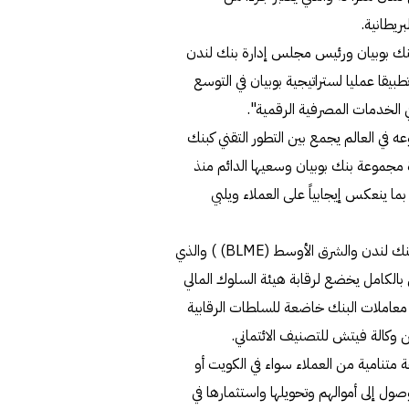
ريطانية.
نك بوبيان ورئيس مجلس إدارة بنك لندن
يقا عمليا لستراتيجية بوبيان في التوسع
في الخدمات المصرفية الرقمية".
Nomo Ba" أول بنك من نوعه في العالم يجمع بين التطور التقني كبنك
 مجموعة بنك بوبيان وسعيها الدائم منذ
ية بما ينعكس إيجابياً على العملاء ويلبي
وأشار الماجد إلى أن "Nomo Bank" هيعلامة تجارية خاصة ببنك لندن والشرق الأوسط (BLME) ) والذي
 بالكامل يخضع لرقابة هيئة السلوك المالي
 وهو ما يعني أن جميع معاملات البنك خاضعة للسلطات الرقابية
طوير Nomo Bank لاستيعاب شريحة متنامية من العملاء سواء في الكويت أو
ل إلى أموالهم وتحويلها واستثمارها في