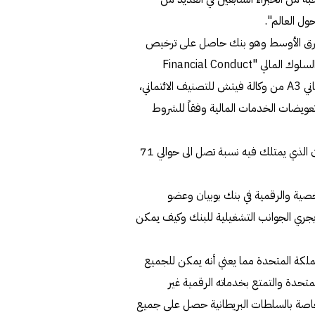
ول العالم".
بنك لندن والشرق الأوسط وهو بنك حاصل على ترخيص
من قبل هيئة الرقابة التحوطية ويخضع للرقابة من قبل هيئة السلوك المالي "Financial Conduct
Authority" وهيئة الرقابة التحوطية وحاصل على تصنيف ائتماني A3 من وكالة فيتش للتصنيف الائتماني،
جب نظام تعويضات الخدمات المالية وفقاً للشروط
ويعتبر بنك لندن والشرق الأوسط جزءا من مجموعة بنك بوبيان الذي يمتلك فيه نسبة تصل الى حوالي 71
ية والرقمية في بنك بوبيان وعضو
لشرق الأوسط (BLME) عبدالله التويجري الجوانب التشغيلية للبنك وكيف يمكن
و بنك رقمي مقره المملكة المتحدة مما يعني أنه يمكن للجميع
متحدة والتمتع بخدماته الرقمية غير
لخاصة بالسلطات البريطانية حصل على جميع