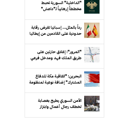
"الداخلية" السورية تحبط
مخططاً إرهابياً لـ"داعش"
يستهدف جهة حكومية في ريف
دمشق
رداً بالمثل... إسبانيا تفرض رقابة
حدودية على القادمين من إيطاليا
"المرور": إغلاق حارتين على
طريق الملك فهد ومدخل فرعي
مقابل بيان لمدة أسبوع
البحرين: "اتفاقية مكة للدفاع
المشترك" إضافة نوعية لمنظومة
الدفاع الخليجي
الأمن السوري يطيح بعصابة
لخطف رجال أعمال وابتزاز
ذويهم في ريف دمشق