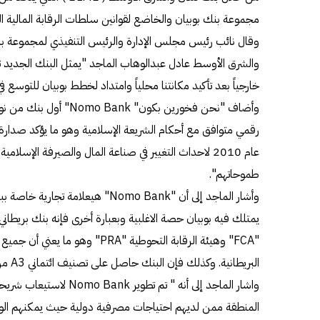
مجموعة بنك بوبيان والخاضع لقوانين سلطات الرقابة المالية الب
وقال نائب رئيس مجلس الإدارة والرئيس التنفيذي لمجموعة ب
والشرق الأوسط عادل عبدالوهاب الماجد "يمثل البنك الجديد تطب
خارجياً بعد تأكيد مكانتنا محلياً وامتداد لخطط بوبيان للتوسع 
وأضاف "نحن فخورين بكون" nk
رقمي متوافق مع أحكام الشريعة الإسلامية وهو ما يؤكد صدارة
عام 2010 لاحداث التغيير في صناعة المال والصيرفة الإسلام
طموحاتهم".
يمتلك فيه بوبيان حصة الاغلبية وبعبارة أخرى فإنه بنك بريطاني
"FCA" وهيئة الرقابة التحوطية "PRA"
البريطانية. وكذلك فإن البنك حاصل على تصنيف ائتماني A3 من وكالة فيتش للتصنيف الائتماني.
واشار الماجد إلى أنه " تم ت
المنطقة ممن لديهم احتياجات مصرفية دولية حيث يمكنهم الوصو