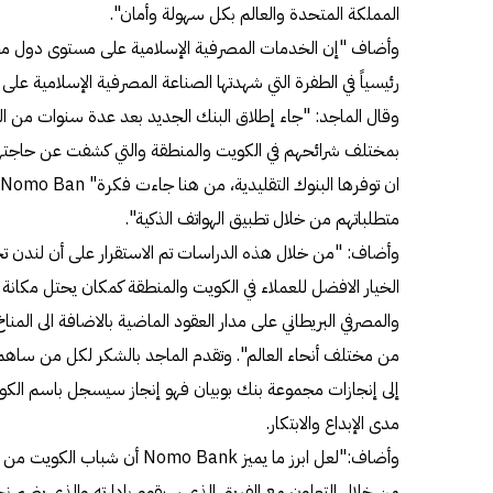
المملكة المتحدة والعالم بكل سهولة وأمان".
وأضاف "إن الخدمات المصرفية الإسلامية على مستوى دول مجل
رئيسياً في الطفرة التي شهدتها الصناعة المصرفية الإسلامية على
وقال الماجد: "جاء إطلاق البنك الجديد بعد عدة سنوات من ال
بمختلف شرائحهم في الكويت والمنطقة والتي كشفت عن حاجته
متطلباتهم من خلال تطبيق الهواتف الذكية".
وأضاف: "من خلال هذه الدراسات تم الاستقرار على أن لندن ت
الخيار الافضل للعملاء في الكويت والمنطقة كمكان يحتل مكانة خ
والمصرفي البريطاني على مدار العقود الماضية بالاضافة الى المن
من مختلف أنحاء العالم". وتقدم الماجد بالشكر لكل من ساهم 
إلى إنجازات مجموعة بنك بوبيان فهو إنجاز سيسجل باسم الكوي
مدى الإبداع والابتكار.
وأضاف:"لعل ابرز ما يميز omo Bank
من خلال التعاون مع الفريق الذي سيقوم بإدارته والذي يضم نخب