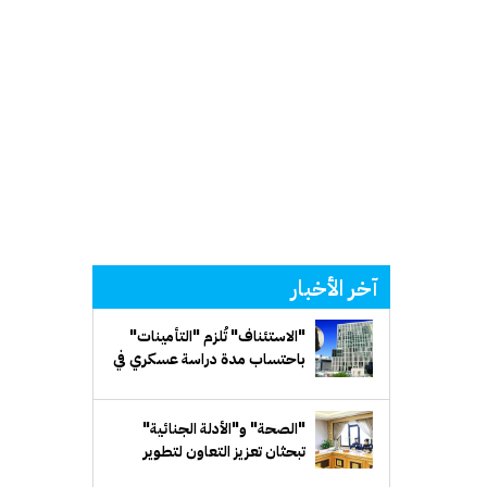
آخر الأخبار
"الاستئناف" تُلزم "التأمينات"
باحتساب مدة دراسة عسكري في
كلية الشرطة ضمن خدمته
الفعلية
"الصحة" و"الأدلة الجنائية"
تبحثان تعزيز التعاون لتطوير
الكفاءات الوطنية في مجال الطب