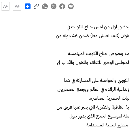
Share
صر بوخضور أول من أمس جناح الكويت في
معرض بينالي البندقية الدولي الـ17 للعمارة لعام 2021 تحت عنوان (كيف نعيش معا) ضمن 46 دولة من
ليفة ومفوض جناح الكويت المهندسة
المجلس الوطني للثقافة والفنون والآداب في
لكويتي والمواظبة على المشاركة في هذا
بداعية الرائدة في العالم ويجمع المعماريين
يات الحضرية المعاصرة.
الثقافية والفكرية التي يعبر عنها فريق من
ملة لموضوع الجناح الذي يدور حول
نظور التنمية المستدامة.