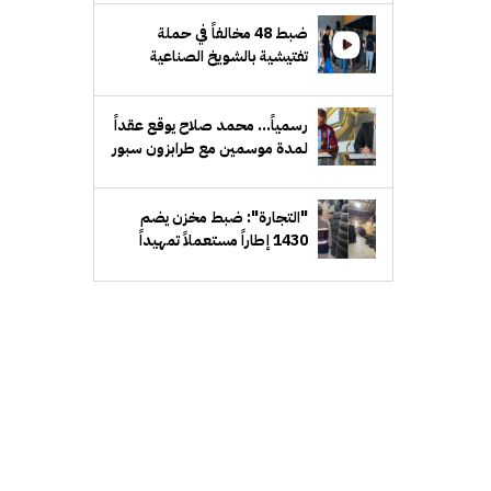
الشرعي
ضبط 48 مخالفاً في حملة
تفتيشية بالشويخ الصناعية
رسمياً... محمد صلاح يوقع عقداً
لمدة موسمين مع طرابزون سبور
التركي
"التجارة": ضبط مخزن يضم
1430 إطاراً مستعملاً تمهيداً
لإعادة طرحها في الأسواق