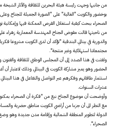
من جانبها وجهت رئيسة هيئة البحرين للثقافة والآثار الشيخة مي 
بوخضور والكويت "الغالية" على "الصورة الجميلة للجناح وعلى ع
الصحراء ببحث كيفية استغلال الفرص الممكنة فيها وإمكانية توظ
من ناحيتها قالت مفوض الجناح المهندسة المعمارية زهراء علي با
والدورية في بينالي البندقية "تؤكد أن لدى الكويت مشروعا فكر
مجتمعاتنا استهلاكية وغير منتجة".
ولفتت في هذا الصدد إلى أن المجلس الوطني للثقافة والفنون وا
الحضور وهو يميز مشاركة الكويت في البينالي وذلك لاعتبار أن أغ
استثمار طاقاتهم وفكرهم عبر التواصل والتفاعل في هذا البينالي 
عشرات السنوات.
وأوضحت أن موضوع الجناح نبع من "فكرة أن الصحراء بمكنونها
مع النظر الى أن جزءا من أراضي الكويت مناطق حضرية والمسا
الدولة لتطوير المنطقة الشمالية وإقامة مدن جديدة وهو وضع ي
الصحراء".