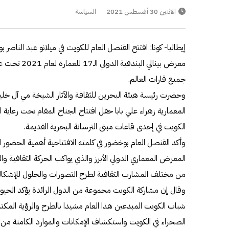
الاثنين 30 أغسطس 2021
السياسة
إيطاليا- كونا: افتتح القنصل العام للكويت في ميلانو عبد النا
جميع قارات العالم.
وحضرت رئيسة هيئة البحرين للثقافة والآثار الشيخة مي آل خ
المعمارية زهراء علي بابا حفل افتتاح الجناح المقام تحت رعاية 
الكويت في إحدى قاعات مبنى الترسانة البحرية القديمة.
وأكد القنصل العام بوخضور في كلمته الافتتاحية أهمية الحضور ا
المعرض المعماري الدولي الأبرز والذي يواكب الحركة الثقافية والإ
من مختلف المشارب الثقافية لطرح التصورات والحلول للإشكال
وقال إن مشاركة الكويت مجموعة من الدول الرائدة يؤكد الحيوية 
شباب الكويت المبدعين هذا العام مشيدا بالطرح والرؤية المكت
الصحراء في الكويت واستكشاف الإمكانات والموارد الكامنة من م