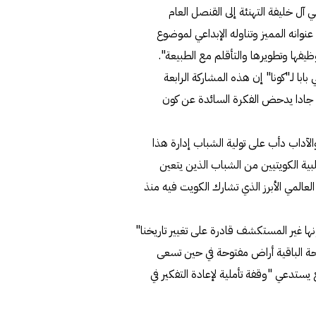
آل خليفة التهنئة إلى القنصل العام
نوانه المميز وتناوله الإبداعي لموضوع
يفها وتطويرها والتأقلم مع الطبيعة".
با لـ"كونا" إن هذه المشاركة الرابعة
يا جادا يدحض الفكرة السائدة عن كون
لآداب دأب على تولية الشباب إدارة هذا
لبية الكويتيين من الشباب الذين يتعين
العالمي الأبرز الذي تشارك الكويت فيه منذ
 غير المستكشف قادرة على تغيير تاريخنا"
حة الباقية أراض مفتوحة في حين تسعى
ستدعي "وقفة تأملية لإعادة التفكير في