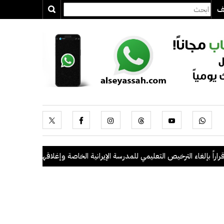
يف
بإلغاء الترخيص التعليمي للمدرسة الإيرانية الخاصة وإغلاقها
.
"الداخلية": ضبط 56 مخالفاً في حملة أمنية مشتركة بالتعاون