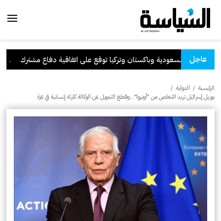
عاجل
السعودية وباكستان وتركيا توقع على اتفاقية دفاع مشترك
.
الك
الرئيسية
/
الدولية
/
بوريل:إسرائيل تريد التخلص من "أونروا"...وقطع التمويل عن الوكالة كارثة إنسانية في غزة