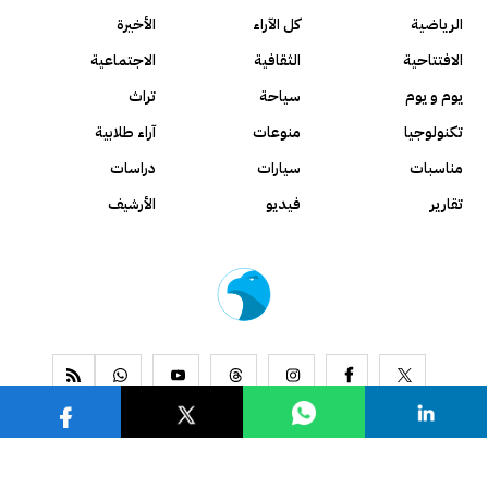
الرياضية
كل الآراء
الأخيرة
الافتتاحية
الثقافية
الاجتماعية
يوم و يوم
سياحة
تراث
تكنولوجيا
منوعات
آراء طلابية
مناسبات
سيارات
دراسات
تقارير
فيديو
الأرشيف
www.alseyassah.com