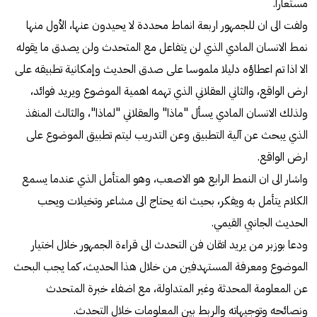
مستعارا.
ولفت الى ان للجمهور اربعة انماط محددة لا يحيدون عنها، الأول منها
نمط الانسان المادي الذي لن يتفاعل مع المتحدث ولن يصدق ما يقوله
الا اذا تم اعطاؤه دليلا ملموسا على صدق الحديث وإمكانية تطبيقه على
ارض الواقع، والثاني العقلاني الذي تهمه اهمية الموضوع ويريد فوائد،
ولذلك الانسان المادي يسأل "ماذا" والعقلاني "لماذا"، والثالث المنفذ
الذي يبحث عن آلية التطبيق وعن التدريب ليتم تطبيق الموضوع على
ارض الواقع.
واشار الى ان النمط الرابع هو الاصعب، وهو المتأمل الذي عندما يسمع
الكلام يتأمل به ويفكر، بحيث انه يحتاج الى مشاعر وتخيلات ويحب
الحديث الجانبي القيمي.
ودعا بوزبر من يريد اتقان فن التحدث الى قراءة الجمهور خلال اختيار
الموضوع ومعرفة المستهدفين من خلال هذا الحديث، كما يجب البحث
عن المعلومة المحدثة وغير المتداولة، مع اضفاء خبرة المتحدث
ونصائحه وتوجيهاته والربط بين المعلومات خلال التحدث.