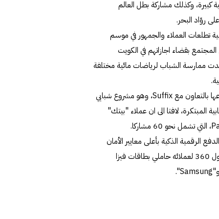
ية كبيرة، وكذلك مشاركة بطل العالم
ى روّاد البحر.
ية تطلعات العملاء والجمهور في موسم
لمجتمع بقضاء اجازاتهم في الكويت
شهدت ممارسة الشباب لرياضات مائية مختلفة
ة.
وأشار الى ان "بيتك" سيطلق كذلك بطولة Padel الاولى من نوعها بالتعاون مع Suffix، وهو مشروع شبابي
ة المبتكرة، لافتا الى ان عملاء "بيتك"
ع الرقمية الذكية بأعلى معايير الأمان
المتطورة، ذكر الصرعاوي ان "بيتك" سينظم فعالية خاصة في مول 360 لعملائه حاملي بطاقات فيزا