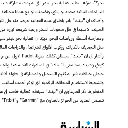
بحر؟"، منوّها بتنفيذ فعالية بحر بنيدر التي شهدت مشاركة شباب
للدراجات المائية محمد بو ربيّع، وتضمنت توزيع هدايا مختلفة عل
وأضاف ان "بيتك" بادر باطلاق هذه الفعالية حرصا منه على تلب
الصيف، لا سيما في ظل صعوبات السفر ورغبة شريحة كبيرة من ا
وممارسة أنشطة ورياضات البحر، مبيّنا ان فعالية بحر بنيدر 
مثل التجديف بالكاياك، وركوب الألواح الشراعية، والدراجات المائي
كويتي وشريك مجتمعي لـ"بيتك" في المبادرات الاجتماعية والشبابي
حاملي بطاقات فيزا يمكنهم التسجيل والمشاركة في بطولة Padel، التي تشمل نحو 60 مشاركا.
وتشجيعا لاستخدام المحافظ الرقمية التي توفر أحدث أساليب الدف
تتضمن العديد من الجوائز بالتعاون مع "Garmin" و"Fitbit" و"Samsung".