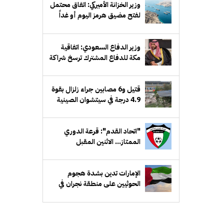
وزير الخزانة الأميركي: اتفاق محتمل
لفتح مضيق هرمز اليوم أو غداً
وزير الدفاع السعودي: اتفاقية
مكة للدفاع المشترك ترسخ شراكة
دفاعية طويلة الأمد
قتيل و6 مصابين جراء زلزال بقوة
4.9 درجة في سيتشوان الصينية
"اتحاد القدم": قرعة الدوري
الممتاز... الاثنين المقبل
الإمارات تدين بشدة هجوم
الحوثيين على منطقة نجران في
السعودية