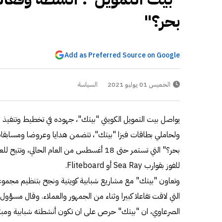
بحر؟"
Add as Preferred Source on Google
الخميس 01 يوليو 2021
السياسة
يواصل بيت التمويل الكويتي "بيتك"، جهوده في تخطيط وتنفيذ ا
ولحاملي بطاقات فيزا "بيتك"، تتضمن هدايا وعروضا ومساب
بحر؟" التي تستمر حتى 18 أغسطس من العام الحا
للفوز بقوارب Sea Ray أو Fliteboard.
وتعاون "بيتك" مع مشاريع شبابية كويتية ونجح بتنظيم مجموعة
التي لاقت تفاعلا كبيرا وثناء من الجمهور والعملاء. وقال مسؤول 
الصرعاوي، ان "بيتك" حرص على ان تكون أنشطته شبابية ومب