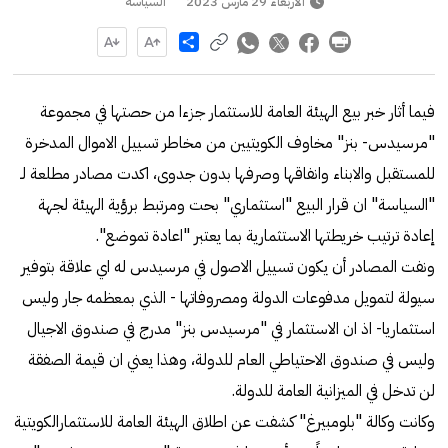
الأربعاء 29 مارس 2023
السياسة
Share
فيما أثار خبر بيع الهيئة العامة للاستثمار جزءا من حصتها في مجموعة
"مرسيدس- بنز" مخاوف الكويتيين من مخاطر تسييل الاموال المدخرة
للمستقبل والابناء وانفاقها وصرفها بدون جدوى، اكدت مصادر مطلعة لـ
"السياسة" ان قرار البيع "استثماري" بحت ومرتبط برؤية الهيئة لجهة
إعادة ترتيب خريطتها الاستثمارية بما يعتبر "اعادة تموضع".
ونفت المصادر أن يكون تسييل الاصول في مرسيدس له اي علاقة بتوفير
سيولة لتمويل مدفوعات الدولة ومصروفاتها - الذي بمعظمه جار وليس
استثماريا- اذ ان الاستثمار في "مرسيدس بنز" مدرج في صندوق الاجيال
وليس في صندوق الاحتياطي العام للدولة، وهذا يعني ان قيمة الصفقة
لن تدخل في الميزانية العامة للدولة.
وكانت وكالة "بلومبيرغ" كشفت عن اطلاق الهيئة العامة للاستثمارالكويتية