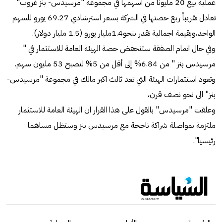
عملية بيع 20 مليوناً من أسهمها في مجموعة "مرسيدس- بنز غروب"
تعادل تقريباً ربع حصتها في الشركة بسعر استرشادي 69.27 يورو للسهم
الواحد،وبقيمة اجمالية تقدر بنحو1.4مليار يورو (1.5 مليار دولار).
وفي حال اتمام الصفقة ستنخفض حصة الهيئة العامة للاستثمار في "
مرسيدس بنز " من 6.84% إلى أقل من 5% لتصبح 53 مليون سهم.
وتعود استثمارات الهيئة التي تعد ثالث اكبر مالك في مجموعة "مرسيدس-
بنز" الى نحو نصف قرن،
وعلقت "مرسيدس" بالقول على هذا القرار ان الهيئة العامة للاستثمار
ملتزمة بمواصلة شراكة ناجحة مع مرسيدس بنز وستظل مساهما
رئيسيا".