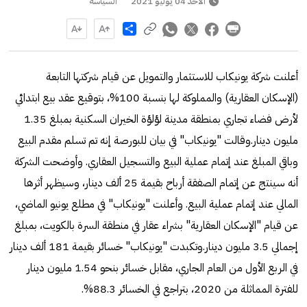
الأحد 04 يوليو 2021
السياسة
Share
أعلنت شركة يونيكاب للاستثمار والتمويل عن قيام شركتها التابعة
(الإسكان العقارية) والمملوكة لها بنسبة 100%، بتوقيع عقد بيع ابتدائي
لأرض فضاء تجاري بمنطقة مدينة لؤلؤة الخيران السكنية بمبلغ 1.35
مليون دينار.وقالت "يونيكاب" في بيان للبورصة إنه تم تسلم مقدم البيع
وباقي المبلغ عند إتمام عملية البيع والتسجيل العقاري. وأوضحت الشركة
أنه سينتج عن إتمام الصفقة أرباح بقيمة 25 ألف دينار، وسيظهر أثرها
المالي عند إتمام عملية البيع. وأعلنت "يونيكاب" في مطلع يونيو الماضي،
عن قيام "الإسكان العقارية" بشراء عقار في منطقة السرة بالكويت، بمبلغ
إجمالي 3.5 مليون دينار.وتكبدت "يونيكاب" خسائر بقيمة 181 ألف دينار
في الربع الأول من العام الجاري، مقابل خسائر بنحو 1.54 مليون دينار
للفترة المماثلة من 2020، بتراجع في الخسائر 88.3%.