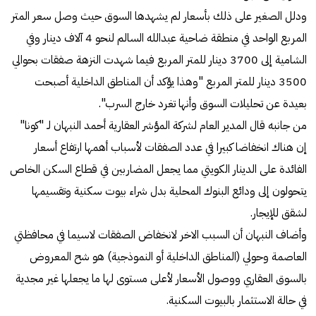
ودلل الصغير على ذلك بأسعار لم يشهدها السوق حيث وصل سعر المتر
المربع الواحد في منطقة ضاحية عبدالله السالم لنحو 4 آلاف دينار وفي
الشامية إلى 3700 دينار للمتر المربع فيما شهدت النزهة صفقات بحوالي
3500 دينار للمتر المربع "وهذا يؤكد أن المناطق الداخلية أصبحت
بعيدة عن تحليلات السوق وأنها تغرد خارج السرب".
من جانبه قال المدير العام لشركة المؤشر العقارية أحمد النبهان لـ "كونا"
إن هناك انخفاضا كبيرا في عدد الصفقات لأسباب أهمها ارتفاع أسعار
الفائدة على الدينار الكويتي مما يجعل المضاربين في قطاع السكن الخاص
يتحولون إلى ودائع البنوك المحلية بدل شراء بيوت سكنية وتقسيمها
لشقق للإيجار.
وأضاف النبهان أن السبب الاخر لانخفاض الصفقات لاسيما في محافظتي
العاصمة وحولي (المناطق الداخلية أو النموذجية) هو شح المعروض
بالسوق العقاري ووصول الأسعار لأعلى مستوى لها ما يجعلها غير مجدية
في حالة الاستثمار بالبيوت السكنية.