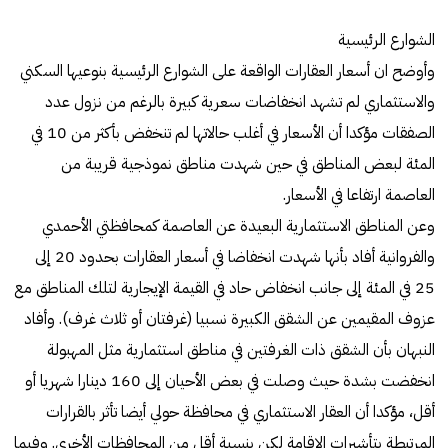
الشوارع الرئيسية
وأوضح ان أسعار العقارات الواقعة على الشوارع الرئيسية بنوعيها السكني
والاستثماري لم تشهد انخفاضات سعرية كبيرة بالرغم من نزول عدد
الصفقات مؤكدا أن الأسعار في أغلب حالاتها لم تنخفض بأكثر من 10 في
المئة لبعض المناطق في حين شهدت مناطق نموذجية قريبة من
العاصمة ارتفاعا في الأسعار.
وعن المناطق الاستثمارية البعيدة عن العاصمة كمحافظتي الأحمدي
والفروانية أفاد بأنها شهدت انخفاضا في أسعار العقارات بحدود 20 إلى
25 في المئة إلى جانب انخفاض حاد في القيمة الإيجارية لتلك المناطق مع
عزوف المقيمين عن الشقق الكبيرة نسبيا (غرفتان أو ثلاث غرف). وأفاد
النبهان بأن الشقق ذات الغرفتين في مناطق استثمارية مثل المهبولة
انخفضت بشدة حيث وصلت في بعض الأحيان إلى 160 دينارا شهريا أو
أقل، مؤكدا أن العقار الاستثماري في محافظة حولي أيضا تأثر بالقرارات
المرتبطة بتأشيرات الإقامة لكن بنسبة أقل من المحافظات الأخرى. وفيما