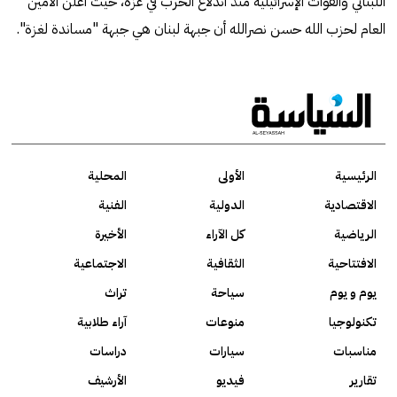
اللبناني والقوات الإسرائيلية منذ اندلاع الحرب في غزة، حيث أعلن الأمين
العام لحزب الله حسن نصرالله أن جبهة لبنان هي جبهة "مساندة لغزة".
الرئيسية
الأولى
المحلية
الاقتصادية
الدولية
الفنية
الرياضية
كل الآراء
الأخيرة
الافتتاحية
الثقافية
الاجتماعية
يوم و يوم
سياحة
تراث
تكنولوجيا
منوعات
آراء طلابية
مناسبات
سيارات
دراسات
تقارير
فيديو
الأرشيف