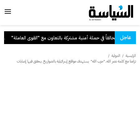
عاجل
ع "القوى العاملة"
.
قرار 
الرئيسية
/
الدولية
/
تزامنا مع كلمة نصر الله.."حزب الله" يستهدف مواقع إسرائيلية بالصواريخ ،يحقق فيها إصابات