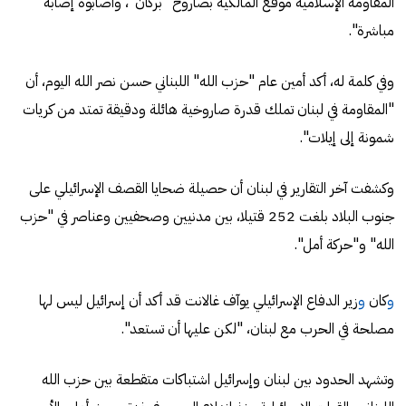
المقاومة الإسلامية ‏موقع المالكية بصاروخ "بركان"، وأصابوه إصابة
مباشرة". ‏
وفي كلمة له، أكد أمين عام "حزب الله" اللبناني حسن نصر الله اليوم، أن
"المقاومة في لبنان تملك قدرة صاروخية هائلة ودقيقة تمتد من كريات
شمونة إلى إيلات".
وكشفت آخر التقارير في لبنان أن حصيلة ضحايا القصف الإسرائيلي على
جنوب البلاد بلغت 252 قتيلا، بين مدنيين وصحفيين وعناصر في "حزب
الله" و"حركة أمل".
و
كان
و
زير الدفاع الإسرائيلي يوآف غالانت قد أكد أن إسرائيل ليس لها
مصلحة في الحرب مع لبنان، "لكن عليها أن تستعد".
وتشهد الحدود بين لبنان وإسرائيل اشتباكات متقطعة بين حزب الله