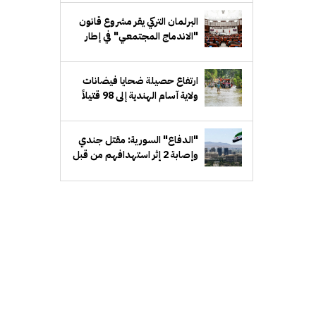
البرلمان التركي يقر مشروع قانون
"الاندماج المجتمعي" في إطار
مسار "تركيا بلا إرهاب"
ارتفاع حصيلة ضحايا فيضانات
ولاية آسام الهندية إلى 98 قتيلاً
"الدفاع" السورية: مقتل جندي
وإصابة 2 إثر استهدافهم من قبل
مجهولين شرق دير الزور