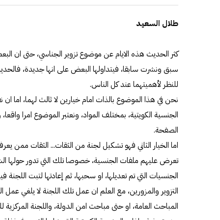
طلال السعيد
كثر الحديث هذه الايام عن موضوع تزوير الجناسي، حتى ان البعض 
سبق ونشرت سابقا، فيتداولها البعض على انها جديدة، فالحديث 
للنظر لأهميتهما عند كل الناس.
نحن في هذا الموضوع بالذات امام خيارين لا ثالث لهما، اما ان نق
الجنسية الكويتية، بمختلف المواد، ونعتبر الموضوع امرا واقعا
الصفحة.
اما الخيار الثاني فهو تشكيل لجنة من الثقات... الثقات ممن يعر
تعرض عليهم ملفات الجنسية، خصوصا تلك التي تدور حولها ال
الجنسيات التي تم تعديلها، او سحبها، ثم إعادتها لتبت اللجنة ف
التزوير والمزورين، مع العلم ان عمل تلك اللجنة لا يلغي عمل ا
المباحث العامة، او حتى مباحث امن الدولة، واللجنة المركزية