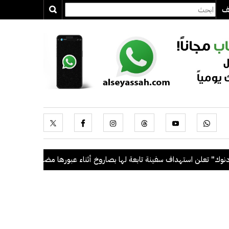
يف
علن استهداف سفينة تابعة لها بصاروخ أثناء عبورها مضيق هرمز
.
السعود