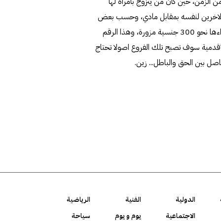
من الزمن، حين كان من يتزوج بامرأة لها
 الاخرين لنفسه بمقابل مادي، وحسب بعض
الروايات غير المؤكدة فان الجريمة الاخيرة التي هزت الكويت، وراءها نحو 300 جنسية مزورة، وهذا الرقم
أقدمية سوف تصبح تلك الفروع اصولا تحتاج
ل بين الحق والباطل... زين.
الدولية
الفنية
الرياضية
الاجتماعية
يوم و يوم
سياحة