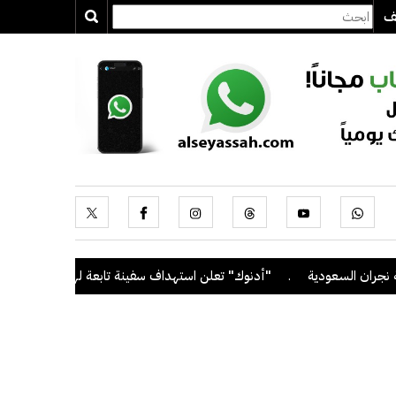
يف
ن السعودية
.
"أدنوك" تعلن استهداف سفينة تابعة لها بصاروخ أثناء عبو