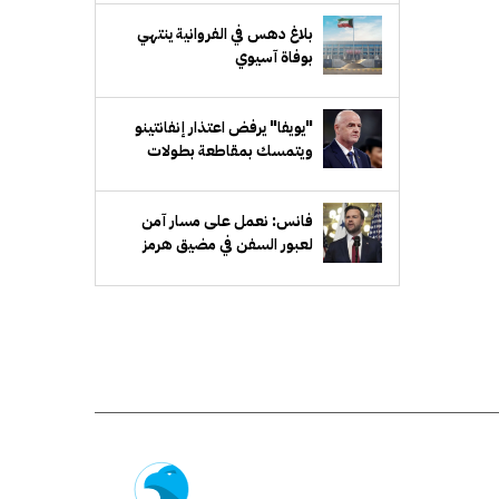
بلاغ دهس في الفروانية ينتهي
بوفاة آسيوي
"يويفا" يرفض اعتذار إنفانتينو
ويتمسك بمقاطعة بطولات
"فيفا"
فانس: نعمل على مسار آمن
لعبور السفن في مضيق هرمز
وسنواصل الضغط على إيران