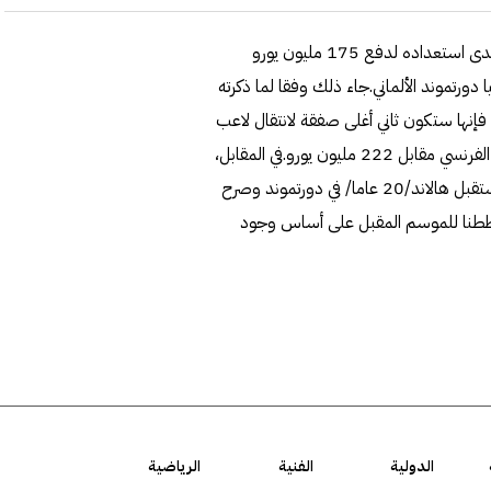
كشفت تقارير صحافية أن نادي تشيلسي الإنجليزي لكرة القدم أبدى استعداده لدفع 175 مليون يورو
ورتموند الألماني.جاء ذلك وفقا لما ذكرته
 فإنها ستكون ثاني أغلى صفقة لانتقال لاعب
بعد صفقة انتقال البرازيلي الدولي نيمار إلى باريس سان جيرمان الفرنسي مقابل 222 مليون يورو.في المقابل،
قال المدير الرياضي لدورتموند ميشائيل زورك إنه لا يزال يرى مستقبل هالاند/‏20 عاما/‏ في دورتموند وصرح
 خططنا للموسم المقبل على أساس وجود
الدولية
الفنية
الرياضية