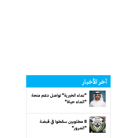
آخر الأخبار
"نماء الخيرية" تواصل دعم منحة
"الماء حياة"
8 مطلوبين سقطوا في قبضة
"المرور"