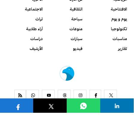
الافتتاحية
الثقافية
الاجتماعية
يوم و يوم
سياحة
تراث
تكنولوجيا
منوعات
آراء طلابية
مناسبات
سيارات
دراسات
تقارير
فيديو
الأرشيف
www.alseyassah.com
Copyright 2026, All Rights Reserved ©
Contact us
About us