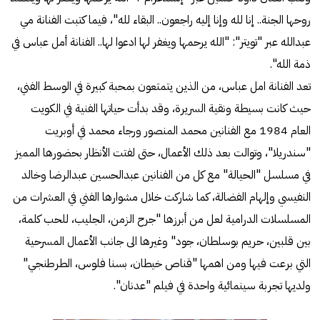
روحها الجنة.. إنا لله وإنا إليه راجعون.. البقاء لله"، فيما كتبت الفنانة مي
عبدالله عبر "تويتر": "الله يرحمها ويغفر لها ادعوا لها.. الفنانة أمل عباس في
ذمة الله".
تعد الفنانة امل عباس، من الذين يتمتعون بمحبة كبيرة في الوسط الفني،
حيث كانت بسيطة ونقية السريرة، وقد بدأت حياتها الفنية في الكويت
العام 1984 مع الفنانين محمد المنصور ورجاء محمد في أوبريت
"سندريلا"، وتوالت بعد ذلك الأعمال، حتى لفتت الأنظار بحضورها المميز
في مسلسل "الحيالة" مع كل من الفنانين عبدالحسين عبدالرضا وخالد
النفيسي وإلهام الفضالة، كما شاركت خلال مشوارها الفني في العشرات من
المسلسلات الدرامية لعل من أبرزها "جرح الزمن، الجليب، للحب كلمة،
بين قلبين، حريم بوسلطان، جود" وغيرها الى جانب الأعمال المسرحية
التي برعت فيها ومن اهمها "قناص خيطان، بسنا فلوس، الطرطنجي"
ولديها تجربة سينمائية واحدة في فيلم "عدنان".