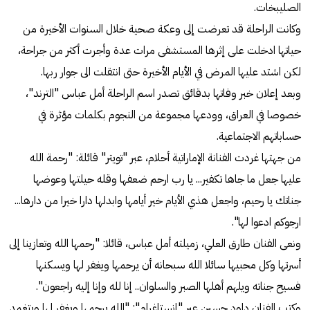
الصليبخات.
وكانت الراحلة قد تعرضت إلى وعكة صحية خلال السنوات الأخيرة من
حياتها ادخلت على إثرها المستشفى مرات عدة وأجرت أكثر من جراحة،
لكن اشتد عليها المرض في الأيام الأخيرة حتى انتقلت الى جوار ربها.
وبعد إعلان خبر وفاتها بدقائق تصدر اسم الراحلة أمل عباس "الترند"،
خصوصا في العراق، وودعها مجموعة من النجوم بكلمات مؤثرة في
حساباتهم الاجتماعية.
من جهتها غردت الفنانة الإماراتية أحلام، عبر "تويتر" قائلة: "رحمة الله
عليها جعل ما جاها تكفير... يا رب ارحم ضعفها وقله حيلتها وعوضها
جناتك يا رحيم، واجعل هذي الأيام خير أيامها وابدلها دارا خيرا من دارها...
ارجوكم ادعوا لها".
ونعى الفنان طارق العلي، زميلته أمل عباس، قائلا: "رحمها الله وتعازينا إلى
أسرتها وكل محبيها سائلا الله سبحانه أن يرحمها ويغفر لها ويسكنها
فسيح جناته ويلهم أهلها الصبر والسلوان.. ‏إنا لله وإنا إليه راجعون".
وكتب الفنان داود حسين عبر "إنستاغرام": "الله يرحمها ويغفر لها ويتغمد