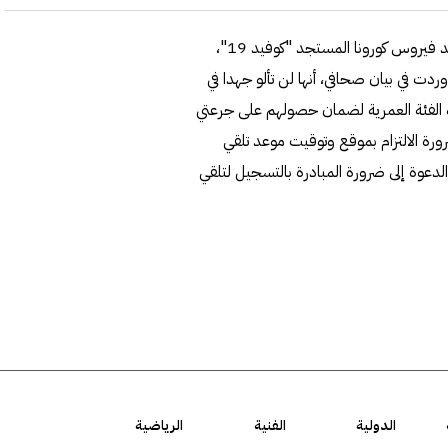
أعلنت وزارة الصحة أمس، البدء التدريجي في تقديم التطعيم ضد فيروس كورونا المستجد "كوفيد 19"،
أسبوع المقبل.وأوردت في بيان صحافي، أنها لن تألو جهدا في
ه الفئة العمرية لضمان حصولهم على جرعتي
رورة الالتزام بموقع وتوقيت موعد تلقي
دعوة إلى ضرورة المبادرة بالتسجيل لتلقي
الدولية
الفنية
الرياضية