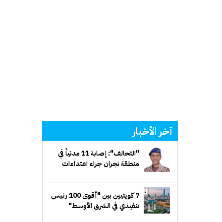
آخر الأخبار
"التحالف": إصابة 11 مدنياً في
منطقة نجران جراء اعتداءات
إرهابية حوثية
7 كويتيين بين "أقوى 100 رئيس
تنفيذي في الشرق الأوسط"