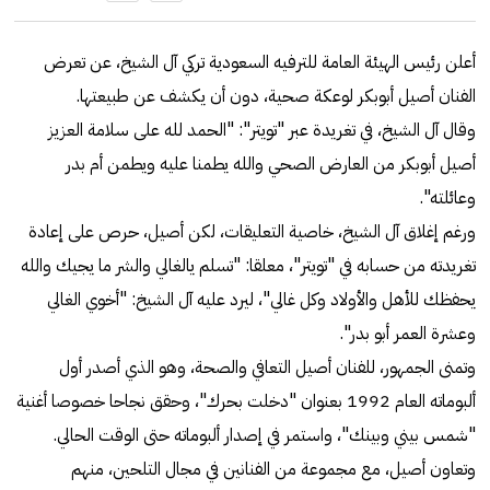
أعلن رئيس الهيئة العامة للترفيه السعودية تركي آل الشيخ، عن تعرض
الفنان أصيل أبوبكر لوعكة صحية، دون أن يكشف عن طبيعتها.
وقال آل الشيخ، في تغريدة عبر "تويتر": "الحمد لله على سلامة العزيز
أصيل أبوبكر من العارض الصحي والله يطمنا عليه ويطمن أم بدر
وعائلته".
ورغم إغلاق آل الشيخ، خاصية التعليقات، لكن أصيل، حرص على إعادة
تغريدته من حسابه في "تويتر"، معلقا: "تسلم يالغالي والشر ما يجيك والله
يحفظك للأهل والأولاد وكل غالي"، ليرد عليه آل الشيخ: "أخوي الغالي
وعشرة العمر أبو بدر".
وتمنى الجمهور، للفنان أصيل التعافي والصحة، وهو الذي أصدر أول
ألبوماته العام 1992 بعنوان "دخلت بحرك"، وحقق نجاحا خصوصا أغنية
"شمس بيني وبينك"، واستمر في إصدار ألبوماته حتى الوقت الحالي.
وتعاون أصيل، مع مجموعة من الفنانين في مجال التلحين، منهم