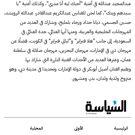
عبدالمجيد عبدالله في أغنية "أحبك ليه أنا مدري"، وكذلك أغنية "يا
سيدهم وينك"، كما لحن للفنانين عبدالكريم عبدالقادر، عبدالله الرويشد،
حسين الجسمي، ديانا حداد ورجاء بلمليح، وشارك في العديد من
المهرجانات الخليجية والعربية، ومنها أبها الغنائي، جدة الغنائي في
السعودية، إلى جانب "هلا فبراير" و"ليالي فبراير" في الكويت، فضلًا عن
مهرجان دبي في الإمارات، مهرجان البحرين، مهرجان صلالة في سلطنة
عمان، وغيرها العديد من الأحداث الفنية البارزة التي شارك بها.
ويقيم الفنان أصيل أبوبكر في دولة الإمارات وتحديدا في مدينة دبي، وهو
متزوج ولدية ولدان، بدر، ومشهور.
الرئيسية
الأولى
المحلية