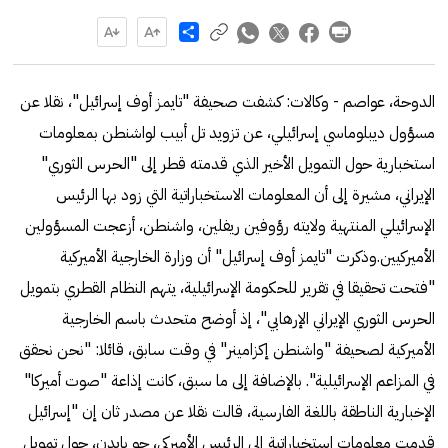
Share
الدوحة، عواصم - وكالات: كشفت صحيفة "تايمز أوف إسرائيل"، نقلا عن
مسؤول ديبلوماسي إسرائيلي، عن تزويد تل أبيب لواشنطن بمعلومات
استخبارية حول التمويل الأخير الذي قدمته قطر إلى "الحرس الثوري"
الإيراني، مشيرة إلى أن المعلومات الاستخباراتية التي زود بها الرئيس
الإسرائيلي المنتهية ولايته رؤوفين ريفلين، واشنطن، أزعجت المسؤولين
الأميركيين.وذكرت "تايمز أوف إسرائيل" أن وزارة الخارجية الأميركية
"فتحت تحقيقا في تقرير للحكومة الإسرائيلية، يتهم النظام القطري بتمويل
الحرس الثوري الإيراني الإرهابي"، إذ أوضح متحدث باسم الخارجية
الأميركية لصحيفة "واشنطن إكزامينر" في وقت سابق، قائلا: "نحن نحقق
في المزاعم الإسرائيلية". بالإضافة إلى ما سبق، كانت إذاعة "صوت أميركا"
الإخبارية الناطقة باللغة الفارسية، قالت نقلا عن مصدر ثان إن "إسرائيل
قدمت معلومات استخباراتية إلى الرئيس الأميركي، جو بايدن، حول تمويل