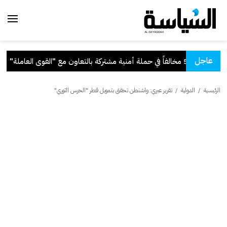
عاجل
منية مشتركة بالتعاون مع "القوى العاملة"
.
الرئيسية
/
الدولية
/
تقرير عبري: واشنطن تحقق بتمويل قطر "الحرس الثوري"