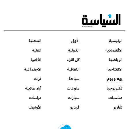
الرئيسية
الأولى
المحلية
الاقتصادية
الدولية
الفنية
الرياضية
كل الآراء
الأخيرة
الافتتاحية
الثقافية
الاجتماعية
يوم و يوم
سياحة
تراث
تكنولوجيا
منوعات
آراء طلابية
مناسبات
سيارات
دراسات
تقارير
فيديو
الأرشيف