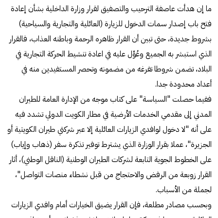
ما إن هدأت عاصفة الترحيب والتصفيق لقرار وزارة الداخلية بشأن إعادة
فتح باب إصدار سمات الدخول للزيارة (العائلية والتجارية والسياحية)
بشروط جديدة، حتى تبين أن القرار ظاهره الرحمة وباطنه العذاب، فالقرار
الذي استبشر به الجميع وعُوِّل عليه في اعادة تنشيط الحركة التجارية في
البلاد، تضمن شروطا تفرغه من مضمونه وتحصر المستفيدين منه في
أعداد محدودة جدا.
ففيما حصلت "السياسة" على كتاب موجه من الإدارة العامة للطيران
المدني إلى مقدمي الخدمات الأرضية في مطار الكويت الدولي تشدد فيه
على أنه "لا دخول لوافدي الزيارات العائلية إلا عبر شركتي طيران الكويتية أو
الجزيرة"، عملا بقرار الوزارة الذي يشترط توفير تذكرة سفر (ذهاب وإياب)
على الخطوط الجوية التابعة لشركات الطيران الوطنية (الناقل الوطني)، أثار
القرار زوبعة من الرفض والاحتجاج من قبل نشطاء منصات التواصل"،
لجملة من الأسباب.
وبحسب مصادر مطلعة، فإن القرار يضيق الخيارات أمام وافدي الزيارات