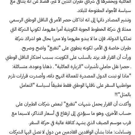
العائلية ويحصرها في شركتي طيران اثنتين لا غير، فضلا عن أنه يتنافى مع
سياسة الأجواء المفتوحة للبلاد.
وتشير المصادر ذاتها إلى انه اذا كان حصر الأمر في الناقل الوطني الرسمي
ممثلا في شركة الخطوط الجوية الكويتية أمرا مفهوما، لكونها الشركة التي
تملكها الدولة، فإن ما لا يبدو مفهوما ولا مبررا بحال هو اشراك شركة
طيران خاصة في الأمر، لكونه ينطوي على "تنفيع" واضح وصريح.
ورأت أن القرار قد يرتد بالسلب على الكويت، بسبب احتكار الناقل الوطني
ـ حصرا نقل حاملي تأشيرات "الزيارة العائلية" ـ ذهابا وعودة، متسائلة:
"ماذا لو تبنت الدول المصدرة للعمالة النهج ذاته، وأصدرت قرارات تلزم
مواطنيها السفر على ناقلها الوطني فقط تطبيقاً لسياسة "التعامل
بالمثل"؟!
وأكدت أن القرار يحمل شبهات "تنفيع" لبعض شركات الطيران على
حساب الأخرى، وهو ما سيؤدي إلى ارتفاع في أسعار التذاكر، لاسيما مع
قرب موسم الصيف الذي يشهد كثافة عالية في حركة السفر.
وتساءلت: ماذا بشأن الوافدين القادمين من دول لا تصل اليها الشركات