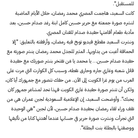
للمستقبل".
كانت السعيد، هاجمت المصري محمد رمضان، خلال الأيام الماضية
لنشره صورة جمعته مع حرير حسين كامل ابنة رغد صدام حسين، بعد
مأدبة طعام أقامتها حفيدة صدام للفنان المصري.
ونشرت السعيد مقطع فيديو توبخ فيه رمضان، وأرفقته بالتعليق: "إلا
الحماقة أعيت من يداويها.. المثير للجدل محمد رمضان ينشر صورته مع
حفيدة صدام حسين… يا محمد يا مَن تفتخر بنشر صورتك مع حفيدة
قاتل شعبه وغازي جاره وحارق نفطه، وسبب كل الكوارث التي مرت على
العرب من يوم غزا الكويت إلى الآن.. من حقك تتصور مع جمهورك أيا كان،
ولكن أن تنشر صورة حفيدة غازي الكويت فهذا تحد لمشاعر جمهور كان
يحبك". وأوضحت السعيد، إن الإعلامية السعودية لجين عمران هي من
تقف وراء لقاء رمضان بحفيدة صدام حسين، لأن لجين "هي الوحيدة
التي تجرأت ونشرت صورة حرير في حسابها عندما أهدتها كتابا من تأليفها
ووصفتها بالبطلة بنت البطلة".