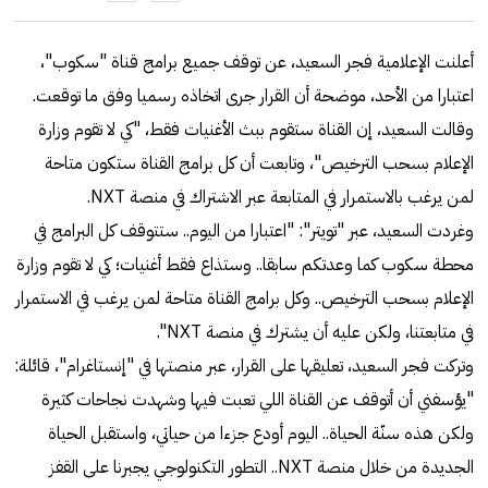
أعلنت الإعلامية فجر السعيد، عن توقف جميع برامج قناة "سكوب"،
اعتبارا من الأحد، موضحة أن القرار جرى اتخاذه رسميا وفق ما توقعت.
وقالت السعيد، إن القناة ستقوم ببث الأغنيات فقط، "كي لا تقوم وزارة
الإعلام بسحب الترخيص"، وتابعت أن كل برامج القناة ستكون متاحة
لمن يرغب بالاستمرار في المتابعة عبر الاشتراك في منصة ‎NXT.
وغردت السعيد، عبر "تويتر": "اعتبارا من اليوم.. ستتوقف كل البرامج في
محطة ‎سكوب كما وعدتكم سابقا.. وستذاع فقط أغنيات؛ كي لا تقوم وزارة
الإعلام بسحب الترخيص.. وكل برامج القناة متاحة لمن يرغب في الاستمرار
في متابعتنا، ولكن عليه أن يشترك في منصة ‎NXT".
وتركت فجر السعيد، تعليقها على القرار، عبر منصتها في "إنستاغرام"، قائلة:
"يؤسفني أن أتوقف عن القناة اللي تعبت فيها وشهدت نجاحات كثيرة
ولكن هذه سنّة الحياة.. اليوم أودع جزءا من حياتي، واستقبل الحياة
الجديدة من خلال منصة NXT.. التطور التكنولوجي يجبرنا على القفز