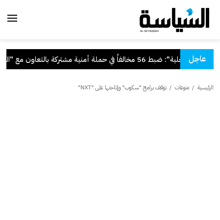
عاجل
.
"الداخلية": ضبط 56 مخالفاً في حملة أمنية مشتركة بالتعاون مع "القوى العاملة"
الرئيسية
/
منوعات
/
توقف برامج "سكوب" وإتاحتها على "NXT"