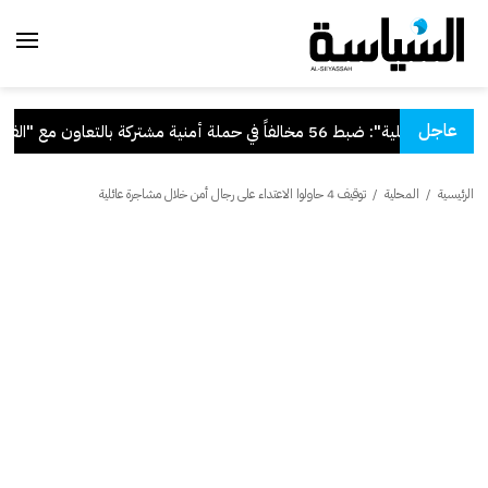
عاجل
.
"الداخلية": ضبط 56 مخالفاً في حملة أمنية مشتركة بالتعاون مع "القوى العاملة"
الرئيسية
/
المحلية
/
توقيف 4 حاولوا الاعتداء على رجال أمن خلال مشاجرة عائلية