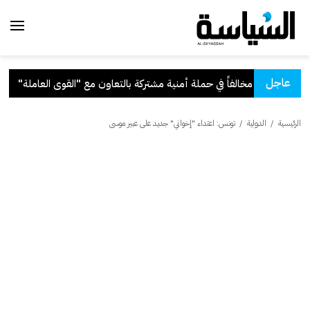
عاجل
تركة بالتعاون مع "القوى العاملة"
.
ق
الرئيسية
/
الدولية
/
تونس: اعتداء "إخواني" جديد على عبير موسى