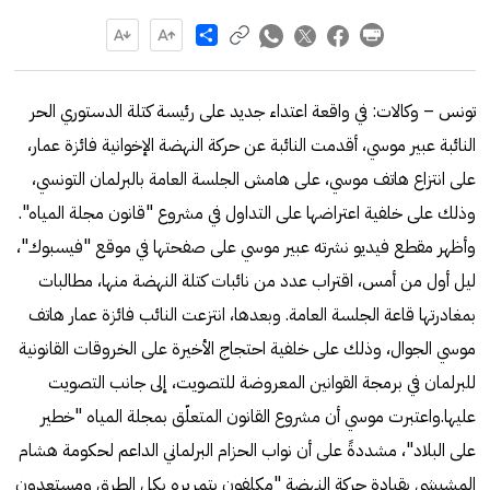
Share
تونس – وكالات: في واقعة اعتداء جديد على رئيسة كتلة الدستوري الحر
النائبة عبير موسي، أقدمت النائبة عن حركة النهضة الإخوانية فائزة عمار،
على انتزاع هاتف موسي، على هامش الجلسة العامة بالبرلمان التونسي،
وذلك على خلفية اعتراضها على التداول في مشروع "قانون مجلة المياه".
وأظهر مقطع فيديو نشرته عبير موسي على صفحتها في موقع "فيسبوك"،
ليل أول من أمس، اقتراب عدد من نائبات كتلة النهضة منها، مطالبات
بمغادرتها قاعة الجلسة العامة. وبعدها، انتزعت النائب فائزة عمار هاتف
موسي الجوال، وذلك على خلفية احتجاج الأخيرة على الخروقات القانونية
للبرلمان في برمجة القوانين المعروضة للتصويت، إلى جانب التصويت
عليها.واعتبرت موسي أن مشروع القانون المتعلّق بمجلة المياه "خطير
على البلاد"، مشددةً على أن نواب الحزام البرلماني الداعم لحكومة هشام
المشيشي بقيادة حركة النهضة "مكلفون بتمريره بكل الطرق ومستعدون