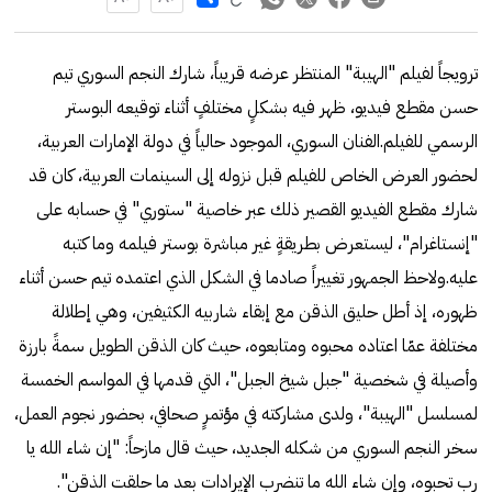
ترويجاً لفيلم "الهيبة" المنتظر عرضه قريباً، شارك النجم السوري تيم
حسن مقطع فيديو، ظهر فيه بشكلٍ مختلفٍ أثناء توقيعه البوستر
الرسمي للفيلم.الفنان السوري، الموجود حالياً في دولة الإمارات العربية،
لحضور العرض الخاص للفيلم قبل نزوله إلى السينمات العربية، كان قد
شارك مقطع الفيديو القصير ذلك عبر خاصية "ستوري" في حسابه على
"إنستاغرام"، ليستعرض بطريقةٍ غير مباشرة بوستر فيلمه وما كتبه
عليه.ولاحظ الجمهور تغييراً صادما في الشكل الذي اعتمده تيم حسن أثناء
ظهوره، إذ أطل حليق الذقن مع إبقاء شاربيه الكثيفين، وهي إطلالة
مختلفة عمّا اعتاده محبوه ومتابعوه، حيث كان الذقن الطويل سمةً بارزة
وأصيلة في شخصية "جبل شيخ الجبل"، التي قدمها في المواسم الخمسة
لمسلسل "الهيبة"، ولدى مشاركته في مؤتمرٍ صحافي، بحضور نجوم العمل،
سخر النجم السوري من شكله الجديد، حيث قال مازحاً: "إن شاء الله يا
رب تحبوه، وإن شاء الله ما تنضرب الإيرادات بعد ما حلقت الذقن".