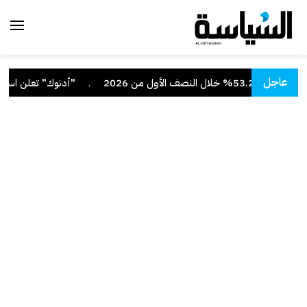
عاجل
صف الأول من 2026
.
"أدنوك" تعلن استهداف