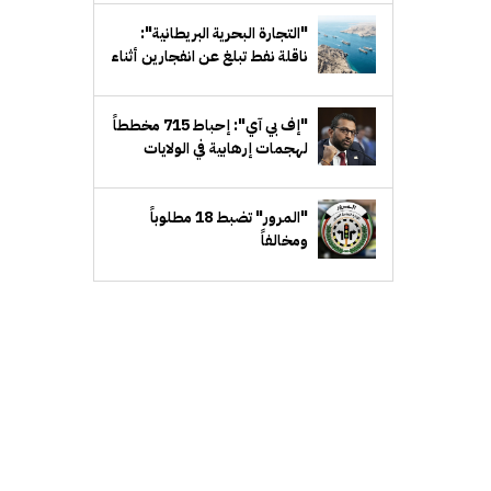
مع إيران
"التجارة البحرية البريطانية":
ناقلة نفط تبلغ عن انفجارين أثناء
عبورها مضيق هرمز... من دون
أضرار
"إف بي آي": إحباط 715 مخططاً
لهجمات إرهابية في الولايات
المتحدة خلال عام
"المرور" تضبط 18 مطلوباً
ومخالفاً