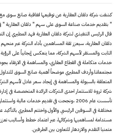
كشفت شركة دلقان العقارية عن توقيعها اتفاقية صانع سوق مع شر
" بتقديم خدمات صناعة السوق على سهم " دلقان العقارية " في
قال الرئيس التنفيذي لشركة دلقان العقارية فهد المطيري إن 
دلقان العقارية، سيعزز ثقة المساهمين بأداء الشركة عبر منحهم
الثابت والمستقر لأسهم الشركة، مما ينعكس إيجابياً على الرؤية 
خدمات متكاملة في القطاع العقاري، والمساهمة في الارتقاء بجودة
مجتمعاتنا.وأردف المطيري موضحاً أهمية صانع السوق للتداول
المتعلقة بالسيولة والمساهمة في إيجاد سعر عادل لأسهم الشركة. 
شركة ثروة للاستثمار احدى الشركات الرائدة المتخصصة في إدارة 
تأسست عام 2006 ،ونجحت في تقديم خدمات مالية وا
مختلفـة في السـوقين الرئيسي والأول.واختتم المطيري بالتأكيد 
مستدامة لمساهميها وشركائها، عبر اعتماد خطط وأساليب تعزز ا
متمنيا التقدم والازدهار للتعاون بين الطرفين.