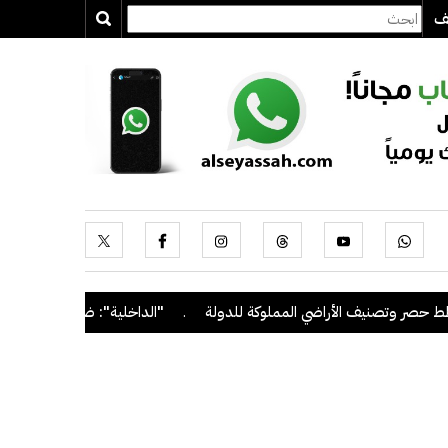
يف
ر وتصنيف الأراضي المملوكة للدولة
.
"الداخلية": ضبط 56 مخالفاً في حملة أمنية مشتركة بالتعاون مع "القوى العاملة"