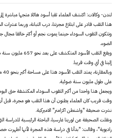
لندن- وكالات: اكتشف العلماء ثقبا أسود هائلا متجها مباشرة إل
هذا الثقب قادر على ابتلاع مجرتنا، درب التبانة، وربما عشرات ا
وتتكون الثقوب السوداء حينما يموت نجم أو أكثر خالقا مجال جاذ
الضوء.
ويقع الثقب الأسود المت
إلينا في أي وقت قريبا.
وبال
على طول مليون سنة ضوئية.
ويجعل هذا واحدا من أكبر الثقوب السوداء المكتشفة حتى اليوم،
وقت قريب كان العلماء يظنون أن هذا الثقب هو مجرة، قبل أ
نشرت صحيفة "واشنطن اكزامنر" الاميركية.
ونقلت الصحيفة عن لورينا غارسيا، الباحثة الرئيسية للدراسة ا
راديوية"، وقالت: "بدأنا في دراسة هذه المجرة لأنها أظهرت 