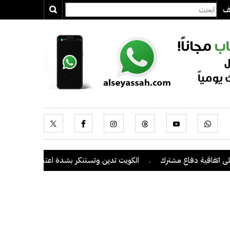
يف
اقية دفاع مشترك
.
الكويت تدين وتستنكر بشدة اعتداءات ميليشيا الحوثي