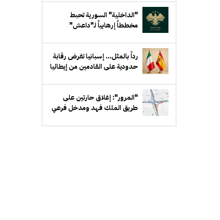
"الداخلية" السورية تحبط
مخططاً إرهابياً لـ"داعش"
يستهدف جهة حكومية في ريف
دمشق
رداً بالمثل... إسبانيا تفرض رقابة
حدودية على القادمين من إيطاليا
"المرور": إغلاق حارتين على
طريق الملك فهد ومدخل فرعي
مقابل بيان لمدة أسبوع