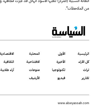
النفاثة النسبية (المركز) لثقبها الأسود الهائل قد غيرت اتجاهها، و
من الملاحظات".
الرئيسية
الأولى
المحلية
الاقتصادية
كل الآراء
الأخيرة
الافتتاحية
الثقافية
تراث
تكنولوجيا
منوعات
آراء طلابية
تقارير
فيديو
الأرشيف
www.alseyassah.com