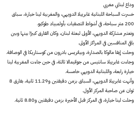
وداع لبناني مغربي
خسرت السباحة اللبنانية غابرييلا الدويهي، والمغربية لينا خيارة، سباق
200 متر سباحة، في أشواط التصفيات بأولمبياد طوكيو.
وتعتبر مشاركة الدويهي، الأولى لبعثة لبنان، وكان الفارق كبيرًا بينها وبين
باقي المنافسين في المراكز الأولى.
وحلت إيفا مالوكا بالصدارة، وبياتريس بادرون من كوستاريكا في الوصافة.
وجاءت غابرييلا سانتيس من جواتيمالا ثالثة، في حين جاءت المغربية لينا
خيارة رابعة، واللبنانية الدويهي خامسة.
وأنهت غابرييلا الدويهي، السباق بزمن دقيقتين و11.29 ثانية، بفارق 8
ثوان عن صاحبة المركز الأول.
وحلت لينا خيارة، في المركز قبل الأخيرة بزمن دقيقتين و8.80 ثانية.