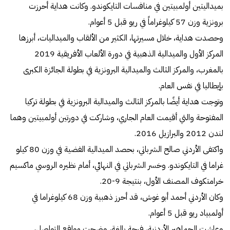
بميداليتين أولمبيتين في منافسات التايكوندو. وكانت هداية أحرزت
برونزية وزن 57 كيلوغراماً في ريو قبل 5 أعوام.
وحصدت هداية، خلال مسيرتها، الكثير من الألقاب والميداليات، أبرزها
المركز الأول والميدالية الذهبية في دورة الألعاب الأفريقية 2019
بالمغرب، والمركز الثالث والميدالية البرونزية في بطولة الجائزة الكبرى
بإيطاليا في نفس العام.
وتوجت هداية أيضًا بالمركز الثالث والميدالية البرونزية في بطولة تركيا
المفتوحة والتي أقيمت العام الجاري، وشاركت في دورتين أولمبيتين وهما
لندن 2012 والبرازيل 2016.
واكتفى الأردني صالح الشرباتي، بحصد الميدالية الفضية في وزن 80 كيلو
غراما في التايكوندو. وخسر الشرباتي في النهائي، أمام نظيره الروسي ماكسيم
خرامتكوف المصنف الأول، بنتيجة 9-20.
وكان الأردني أحمد أبو غوش، قد أحرز ذهبية وزن 68 كيلوغراما في
أولمبياد ريو قبل 5 أعوام.
وعاشت الجماهير الأردنية، فرحة بالغة، وضجت مواقع التواصل،