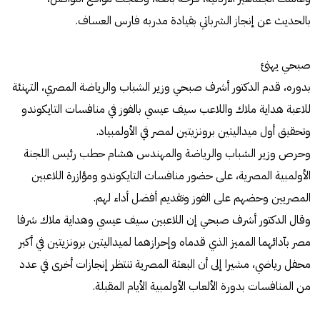
بالحديث عن إنجاز الشرباتي بقيادة مدربه فارس العساف.
صبحي يهنئ
بدوره، قدم الدكتور أشرف صبحي وزير الشباب والرياضة المصري، التهنئة
للاعبة هداية ملاك واللاعب سيف عيسي بالفوز في منافسات التايكوندو
وتحقيق أول ميداليتين برونزيتين لمصر في الأولمبياد.
وحرص وزير الشباب والرياضة والمهندس هشام حطب رئيس اللجنة
الأولمبية المصرية، على حضور منافسات التايكوندو ومؤازرة اللاعبين
المصريين وحضهم على الفوز وتقديم أفضل أداء لهم.
وقال الدكتور أشرف صبحي إن اللاعبين سيف عيسي وهداية ملاك شرفا
مصر بآدائهما المميز الذي قدماه وإحرازهما لميداليتين برونزيتين في أكبر
محفل رياضي، مشيرا إلى أن البعثة المصرية تنتظر إنجازات أخرى في عدد
من المنافسات بدورة الألعاب الأولمبية الأيام المقبلة.