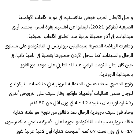
واصل الأبطال العرب خوض منافساتهم في دورة الألعاب الأولمبية
الصيفية (طوكيو 2021)، ليعلنوا عن أنفسهم بقوة أمس، بحصد أربع
ميداليات، في أكبر حصيلة عربية منذ انطلاق الألعاب الصيفية.
وظفرت الرياضة المصرية بميداليتين برونزيتين في التايكوندو على مستوى
الرجال والسيدات، كما سجل الأردن حضورها بفضية في اللعبة ذاتها، في
حين كان بطل الكويت الرامي عبدالله الطرقي على موعد مع الفوز
بالميدالية البرونزية.
وتوج المصري سيف عيسى بالميدالية البرونزية في منافسات التايكوندو
للرجال ضمن فعاليات أولمبياد طوكيو. وفاز سيف على النرويجي أندري
ريتشارد اورديمان بنتيجة 12 - 4 في وزن أقل من 80 كغم.
وجاء فوز سيف ببرونزية الرجال بعد دقائق من تتويج مواطنته هداية
ملاك ببرونزية سيدات التايكوندو بفوزها على الأميركية بايجي ميكفيرسون
17- 6 في وزن تحت 67 كغم. أصبحت هداية أول لاعبة عربية تفوز