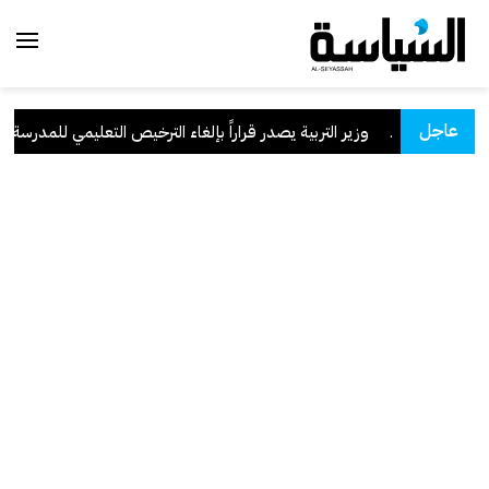
عاجل
السعودية
.
وزير التربية يصدر قراراً بإلغاء الترخيص التعليمي للمدرسة الإير