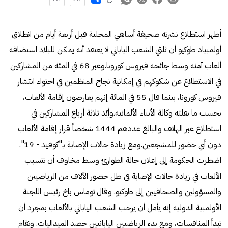
أظهر استطلاع نشرته صحيفة أساهي المحلية قبل أربعة أيام من انطلاق
أولمبياد طوكيو أن ثلثي الشعب الياباني لا يعتقد أنه يمكن للبلاد استضافة
ألعاب آمنة وسط جائحة فيروس كورونا.وعبر 68 في المئة من المشاركين
في الاستطلاع عن شكوكهم في إمكانية نجاح المنظمين في احتواء انتشار
فيروس كورونا، بينما قال 55 في المائة إنهم يعارضون إقامة الألعاب،
بحسب ما نقلته وكالة الأنباء الألمانية.وأيّد ثلاثة أرباع المشاركين في
استطلاع عبر الهاتف والبالغ عددهم 1444 شخصاً قرار إقامة الألعاب
دون أي حضور للمشجعين.ومع زيادة حالات الإصابة بـ"كوفيد - 19".
اضطرت الحكومة إلى إعلان حالة الطوارئ وسط مخاوف أن تتسبب
الألعاب في زيادة حالات الإصابة في ظل حضور الآلاف من الرياضيين
والمسؤولين والصحافيين إلى طوكيو. وقال توماس باخ رئيس اللجنة
الأولمبية الدولية إنه يأمل أن يرحب الشعب الياباني بالألعاب بمجرد أن
تبدأ المنافسات، ومع بدء الرياضيين اليابانيين حصد الميداليات. وتقام