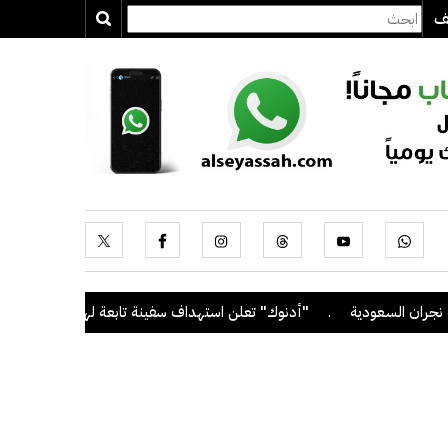
يف
 السعودية
.
"أدنوك" تعلن استهداف سفينة تابعة لها بصاروخ أثناء عبور