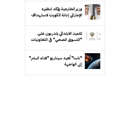
وزير الخارجية يؤكد لنظيره
الإماراتي إدانة الكويت لاستهداف
ناقلة "أدنوك"
تلاميذ الابتدائي يتدربون على
"التسوق الصحي" في التعاونيات
"ناسا" تُعيد سيناريو "فناء البشر"
إلى الواجهة