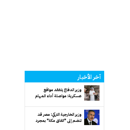
آخر الأخبار
وزير الدفاع يتفقد مواقع
عسكرية: مواصلة أداء المهام
بكفاءة واقتدار لحماية أمن
الوطن واستقراره
وزير الخارجية التركي: مصر قد
تنضم إلى "اتفاق مكة" بمجرد
تسوية مسائل فنية