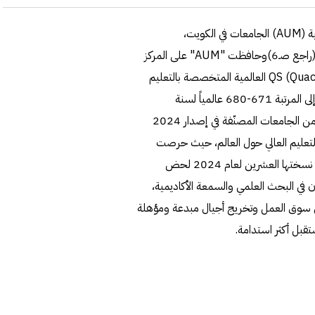
للسنة الثالثة على التوالي، تصدرت جامعة الشرق الأوسط الأميركية (AUM) الجامعات في الكويت،
مواصلةرحلة الصعود إلى مراكز متقدمة بين الجامعات العالمية. (راجع صـ6)وحافظت "AUM" على المركز
الأول في الكويت وفقاً لتصنيف مؤسسة QS (Quacquarelli Symonds) العالمية المتخصصة بالتعليم
العالي لسنة 2024، متقدمة من المرتبة 701-750 في 2023 إلى المرتبة 671-680 عالمياً لسنة
2024.وتضع هذه المرتبة "AUM" ضمن أفضل 45 في المئة من الجامعات المصنّفة في إصدار 2024
 التعليم العالي حول العالم، حيث حرصت
مؤسسة QS على تحديث منهجية ومعايير تصنيفاتها العالمية في نسختها العشرين لعام 2024 لحض
اون في البحث العلمي والسمعة الأكاديمية،
 في سوق العمل وتخريج أجيال مبدعة ومؤهلة
تقبل أكثر استدامة.