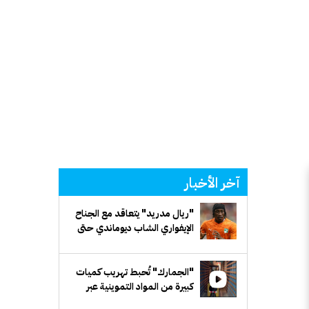
آخر الأخبار
"ريال مدريد" يتعاقد مع الجناح
الإيفواري الشاب ديوماندي حتى
2033
"الجمارك" تُحبط تهريب كميات
كبيرة من المواد التموينية عبر
شاحنات متجهة إلى مصر