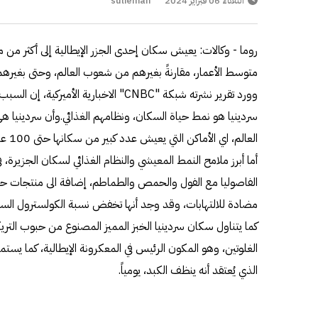
الثلاثاء 06 فبراير 2024
sulieman
روما - وكالات: يعيش سكان إحدى الجزر الإيطالية إلى أكثر م
متوسط الأعمار، مقارنةً بغيرهم من شعوب العالم، وحتى بغيرهم
وورد تقرير نشرته شبكة "CNBC" الاخبارية الأ
سردينيا هو نمط حياة السكان، ونظامهم الغذائي.وأن سردينيا 
العالم، اي الأماكن التي يعيش عدد كبير من سكانها حتى 100 عام أو أكثر.
أما أبرز ملامح النمط المعيشي والنظام الغذائي لسكان الجزيرة،
الفاصوليا مع الفول والحمص والطماطم، إضافة الى منتجات حلي
مضادة للالتهابات، وقد وجد أنها تخفض نسبة الكولسترول ال
كما يتناول سكان سردينيا الخبز المميز المصنوع من حبوب التريك
الغلوتين، وهو المكون الرئيس في المعكرونة الإيطالية، كما يس
الذي يُعتقد أنه ينظف الكبد، يومياً.