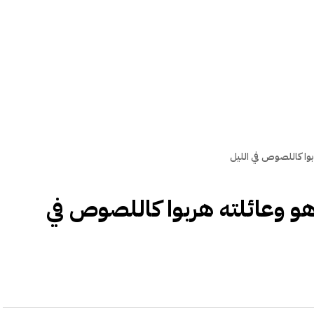
بوا كاللصوص في الليل
اهو وعائلته هربوا كاللصوص في