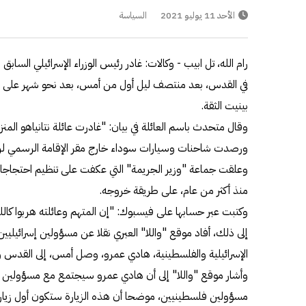
الأحد 11 يوليو 2021
السياسة
رام الله، تل ابيب - وكالات: غادر رئيس الوزراء الإسرائيلي السابق
في القدس، بعد منتصف ليل أول من أمس، بعد نحو شهر على منح
بينيت الثقة.
وقال متحدث باسم العائلة في بيان: "غادرت عائلة نتانياهو المن
ورصدت شاحنات وسيارات سوداء خارج مقر الإقامة الرسمي لرئيس
وعلقت جماعة "وزير الجريمة" التي عكفت على تنظيم احتجاجات 
منذ أكثر من عام، على طريقة خروجه.
وكتبت عبر حسابها على فيسبوك: "إن المتهم وعائلته هربوا كال
إلى ذلك، أفاد موقع "واللا" العبري نقلا عن مسؤولين إسرائيليين
الإسرائيلية والفلسطينية، هادي عمرو، وصل أمس، إلى القدس ورا
وأشار موقع "واللا" إلى أن هادي عمرو سيجتمع مع مسؤولين في
مسؤولين فلسطينيين، موضحا أن هذه الزيارة ستكون أول زيارة ل