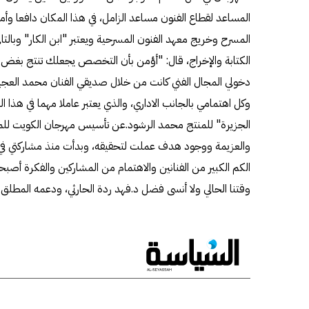
المساعد لقطاع الفنون مساعد الزامل، في هذا المكان دافعا وأمل
المسرح وخريج معهد الفنون المسرحية ويعتبر "ابن الكار" وبالتا
الكتابة والإخراج، قال: "أؤمن بأن التخصص يجعلك تنتج بغض ال
دخولي المجال الفني كانت من خلال صديقي الفنان محمد العجيمي
وكل اهتمامي بالجانب الاداري، والذي يعتبر عاملا مهما في هذ
الجزيرة" للمنتج محمد الرشود.عن تأسيس مهرجان الكويت للمونو
والعزيمة ووجود هدف عملت لتحقيقه، وبدأت منذ مشاركتي في 
الكم الكبير من الفنانين والاهتمام من المشاركين والفكرة أصبح
وقتنا الحالي ولا أنسى فضل د.فهد ردة الحارثي، ودعمه المطلق ل