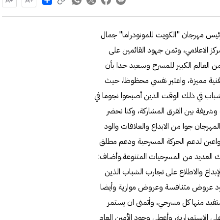
رئيس مهرجان "الكويت للمونودراما" جمال
مركز الاعلامي، وثمن جهود القائمين على
ن العالم الكبير للمسرح وسعيد جدا بأن
ة فنية مميزة، واعتبر نفسي محظوظا، حيث
اتذكر ايضا وجود الشباب في ذلك الوقت الذين أصبحوا نجوما في
وشريفة بين الفرق المشاركة، وكنا نحضر
هرجان جوا من الابداع والعلاقات والود
 واعين لدعم الحركة المسرحية ودعم مطلق
ك العديد من المسرحيات المتنوعة.وأضاف:
بداع والاطلاع على تجارب الشباب الذين
وجود عروض متنافسة وعروض موازية وأيضا
فيد منها كل مسرحي، وأتمنى ان يستمر
 الاستمرارية، وأعطى وجود الأمين العام