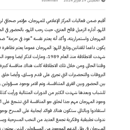
الخميس 29 فبراير 2024
sulieman
أقيم ضمن فعاليات المركز الإعلامي للمهرجان، مؤتمر صحافي ل
اللهو، أداره الزميل فالح العنزي، حيث رحب اللهو، بالحضور في ال
المهرجان واستمراريته، وأكد أنه يعتبر نفسه "عود في حزمة" ضم
يكون داعما للفنانين.وتابع اللهو: المهرجان عموما يعتبر تظاهر
شهدت الانطلاقة منذ العام 1989، ومازلت 
وقتنا الحالي ومن خلال تلك الانطلاقة كانت هناك منافسة كبيرة 
البروفات والتحضيرات التي تجرى على قدم وساق، وأيضا خلق الم
بين الحضور وبين الفرق المتنافسة، وتم الامر بوجود مسؤولين
للشباب وبعدها شهدت الكثير من الدورات المتتالية ورأيت كذل
وجود المهرجان مهم جدا لخلق جو المنافسة التي تشجع على الإ
استفادوا وبالتالي ستكون هناك فوائد ايجابية على المسرح ب
ندوات تطبيقية وفكرية تجمع العديد من النخب المسرحية ويست
المهرجان في ظل الدعم الموجود من المسؤولين الذين يحثون على