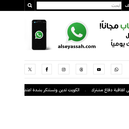
يف
دفاع مشترك
.
الكويت تدين وتستنكر بشدة اعتداءات ميليشيا الحوثي على 