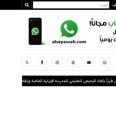
يف
ً بإلغاء الترخيص التعليمي للمدرسة الإيرانية الخاصة وإغلاقها
.
"الداخلية": ضبط 56 مخالفاً في حملة أمنية مشترك