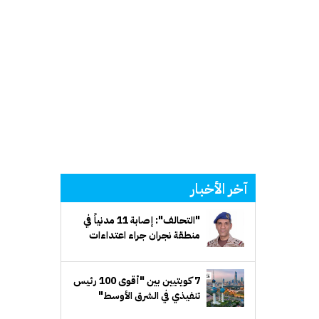
آخر الأخبار
"التحالف": إصابة 11 مدنياً في
منطقة نجران جراء اعتداءات
إرهابية حوثية
7 كويتيين بين "أقوى 100 رئيس
تنفيذي في الشرق الأوسط"