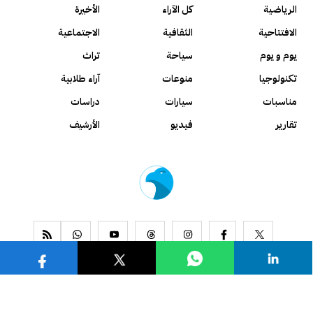
الرياضية
كل الآراء
الأخيرة
الافتتاحية
الثقافية
الاجتماعية
يوم و يوم
سياحة
تراث
تكنولوجيا
منوعات
آراء طلابية
مناسبات
سيارات
دراسات
تقارير
فيديو
الأرشيف
www.alseyassah.com