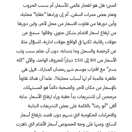
المبرر؛ هل هو انفجار عالمي للأسعار، أم بسبب الحروب
وتعثر بعض ممرات السفن.. أم إن وراءها "خفايا" محلية،
وأين دورها من تفاوت الاسعار من محل لآخر، واين دورها
من ارتفاع اسعار الاغنام بشكل جنوني. وقالوا: نسمع عن
جولات رقابية، لكنها في الواقع جولات ادارية، للسؤال مثلا
عن الرخصة والسجل وما يتشابه، دون أن نعلم سبب وثب
الأسعار من 80 إلى 150 ديناراً للخروف الواحد، والآتي "الله
يستر" مع اقتراب موسم شهر رمضان المبارك.. فهل هي
ظاهرة عالمية أم لها أسباب محلية!!.. علما أن هناك تفاوتاً
بالإسعار من مكان لآخر، والضحية دائماً هو المستهلك،
مرجحين أن للتشريعات يداً خفية وراء ارتفاع الأسعار. بداية
ألقى "أبو رضا" باللائمة على بعض التشريعات النيابية
والاجراءات الحكومية التي تسهم دون قصد بارتفاع أسعار
السلع، ومنها على وجه الخصوص أسعار الأغنام التي ناهزت