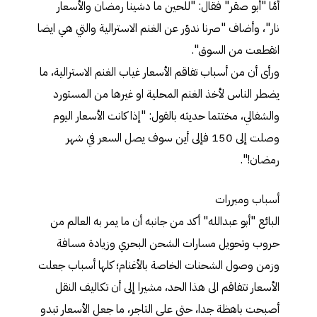
أمَّا "أبو صقر" فقال: "للحين ما دشينا رمضان والأسعار
نار"، وأضاف "صرنا ندوّر عن الغنم الاسترالية والتي هي ايضا
انقطعت من السوق".
ورأى أن من أسباب تفاقم الأسعار غياب الغنم الاسترالية، ما
يضطر الناس لأخذ الغنم المحلية او غيرها من المستورد
والشفالي، مختتما حديثه بالقول: "إذا كانت الأسعار اليوم
وصلت إلى 150 فإلى أين سوف يصل السعر في شهر
رمضان!".
أسباب ومبررات
البائع "أبو عبدالله" أكد من جانبه أن ما يمر به العالم من
حروب وتحويل مسارات الشحن البحري وزيادة مسافة
وزمن وصول الشحنات الخاصة بالأغنام؛ كلها أسباب جعلت
الأسعار تتفاقم الى هذا الحد، مشيرا إلى أن تكاليف النقل
أصبحت باهظة جدا، حتى على التاجر، ما جعل الأسعار تبدو