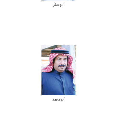
أبو صقر
أبو محمد