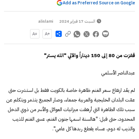
Add as Preferred Source on Google
السبت 17 فبراير 2024
alislami
Share
قفزت من 80 إلى 150 ديناراً والآتي "الله يستر"
عبدالناصر الأسلمي
لم يعُد ارتفاع سعر الغنم ظاهرة خاصة بالكويت فقط بل استشرت حتى
عمّت البلدان الخليجية والعربية جمعاء، وصار الجميع يتذمر ويتكلم عن
سبب تلك الظاهرة التي أرهقت ميزانيات العوائل والأسر من ذوي الدخل
المحدود، حتى قيل: "هالسنة اسمها جنون الغنم، عسى الغنم للذيب
والذيب له دوم، ‏عساه يقطع ربدها كل عامي".