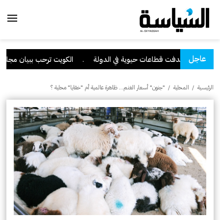
عاجل
 استهدفت قطاعات حيوية في الدولة
.
الكويت ترحب ببيان مجلس الأمن ال
الرئيسية
/
المحلية
/
"جنون" أسعار الغنم… ظاهرة عالمية أم "خفايا" محلية ؟