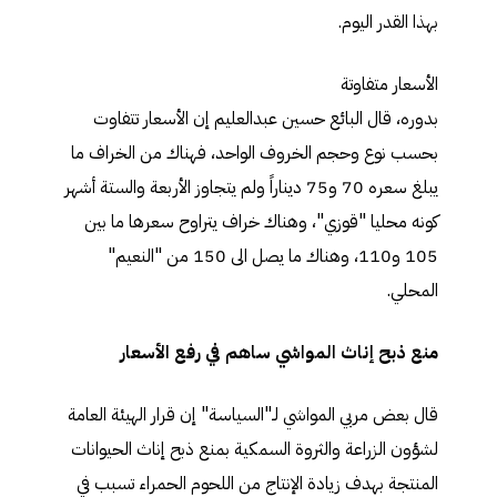
بهذا القدر اليوم.
الأسعار متفاوتة
بدوره، قال البائع حسين عبدالعليم إن الأسعار تتفاوت
بحسب نوع وحجم الخروف الواحد، فهناك من الخراف ما
يبلغ سعره 70 و75 ديناراً ولم يتجاوز الأربعة والستة أشهر
كونه محليا "قوزي"، وهناك خراف يتراوح سعرها ما بين
105 و110، وهناك ما يصل الى 150 من "النعيم"
المحلي.
منع ذبح إناث المواشي ساهم في رفع الأسعار
قال بعض مربي المواشي لـ"السياسة" إن قرار الهيئة العامة
لشؤون الزراعة والثروة السمكية بمنع ذبح إناث الحيوانات
المنتجة بهدف زيادة الإنتاج من اللحوم الحمراء تسبب في