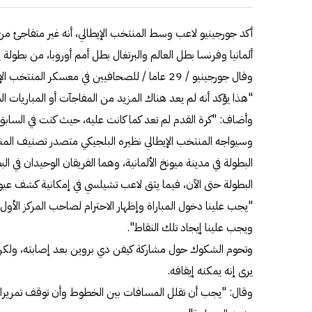
أكد جورجينيو لاعب وسط المنتخب الإيطالي، أنه غير متفاجئ من 
ألمانيا وفرنسا بطل العالم والبرتغال بطل أمم أوروبا، من بطولة يورو 0
وقال جورجينيو / 29 عاما / للصحافيين في معسكر المن
"هذا يؤكد أنه لم يعد هناك المزيد من المفاجآت أو المباريات ال
وأضاف: "كرة القدم لم تعد كما كانت عليه، حيث كنت في الساب
وسيواجه المنتخب الإيطالي نظيره البلجيكي متصدر تصنيف المنتخب
البطولة حتى الآن، فيما يثق لاعب تشيلسي في إمكانية كشف عيوب 
"يجب علينا دخول المباراة وإظهار الاحترام لصاحب المركز الأول
ويجب علينا إيجاد تلك النقاط".
وتحوم الشكوك حول مشاركة كيفن دي بروين بعد إصابته، ولكن ف
يرى إنه يمكنه إيقافه.
وقال: "يجب أن تقلل المسافات بين الخطوط وأن توقف تمريراته 