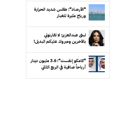
"الأرصاد": طقس شديد الحرارة
ورياح مثيرة للغبار
لبنى عبدالعزيز: لا تقارنوني
بالآخرين ومبروك عليكم البديل!
"كامكو إنفست": 3.6 مليون دينار
أرباحاً صافية في الربع الثاني