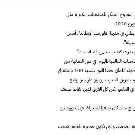
الخروج المبكر للمنتخبات الكبيرة مثل
202.
تخب الإيطالي في مدينة فلورنسا الإيطالية، أمس:
سهلة".
ق تعرف كيف ستنتهي المنافسات".
ات العالمية،اليوم، في دور الثمانية من
البطولة في مدينة ميونخ الألمانية، وهما الفريقان الوحيدان في البطولة اللذان حققا الفوز بنسبة 100 بالمئة في
فريق المدرب روبرتو مارتينيز. وتابع:
 في العالم، لكن كل الفرق لديها نقاط ضعف
ي حال كان جاهزا للمباراة، فإن جورجينيو
العميقة، والتي تكون خطيرة للغاية، لايجب