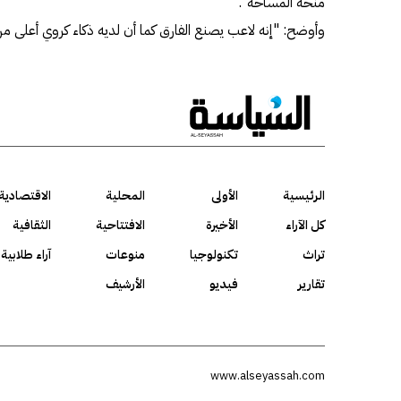
منحه المساحة".
وأوضح: "إنه لاعب يصنع الفارق كما أن لديه ذكاء كروي أعلى من
الرئيسية
الأولى
المحلية
الاقتصادية
كل الآراء
الأخيرة
الافتتاحية
الثقافية
تراث
تكنولوجيا
منوعات
آراء طلابية
تقارير
فيديو
الأرشيف
www.alseyassah.com