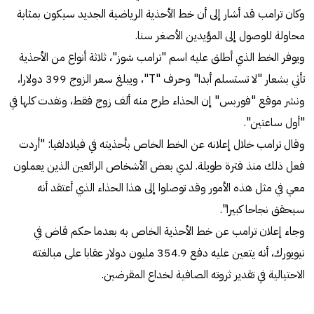
وكان ترامب قد أشار إلى أن خط الأحذية الرياضية الجديد سيكون بمثابة
محاولة للوصول إلى المؤيدين الأصغر سنا.
ويوفر الخط الذي أطلق عليه اسم "ترامب شوز"، ثلاثة أنواع من الأحذية
تأتي بشعار "لا تستسلم أبدا" وحرف "T"، ويبلغ سعر الزوج 399 دولارا،
ونشر موقع "فوربس" إن الحذاء طرح منه ألف زوج فقط، ونفدت كلها في
"أول ساعتين".
وقال ترامب خلال إعلانه عن الخط الخاص بأحذيته في فيلادلفيا: "أردت
فعل ذلك منذ فترة طويلة. لدي بعض الأشخاص الرائعين الذين يعملون
معي في مثل هذه الأمور وقد توصلوا إلى هذا الحذاء الذي أعتقد أنه
سيحقق نجاحا كبيرا".
وجاء إعلان ترامب عن خط الأحذية الخاص به بعدما حكم قاض في
نيويورك، أنه يتعين عليه دفع 354.9 مليون دولار عقابا على مبالغته
الاحتيالية في تقدير ثروته الصافية لخداع المقرضين.