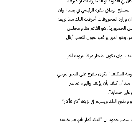
 في الأدوية أو المحروقات أو غيرها،
لمسلخ الوطني مقره الرئيسي في بعبدا، وان
ان وزارة المحروقات أحرقت البلد منذ تربعه
س الجمهورية، هو القائم مقام مجلس
امر، وهو الذي يراقب بعيون القصر، أرتال
نية… وان يكون انفجار مرفأ بيروت آخر
ومة المكلف" نكون نتفرج على النحر اليومي
ه منذ أن كلف بأن يؤلف واليوم عناصر
وعلى حسابنا".
 بذبح البلد ويسهم في نزيفه أكثر فأكثر؟
ير حمود ان "البلاد تُدار بأيدٍ غير نظيفة