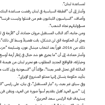
لمساعدة لبنان".
وأشار إلى أن "الطبقة السياسية في لبنان رفضت مساعدة البنك ا
وأضاف، "السياسيون اللبنانيون هم من فشلوا وليست فرنسا"، مؤ
مسؤولياتهم تجاه الشعب".
ومن جانبه، أكد النائب المستقيل مروان حمادة، أن "الأزمة في
يعني أن الحكومة التي لن تتشكل، باتت تفصيلاً وسط كل ذلك"، 
ذلك من 2016، فوراً بعد انتخاب ميشال عون، وتسليمه "حزب الله" ورقة لم يكن يحلم بها".
وأشار حمادة، إلى أن "ما يجري هو شد حبال في إطار أزمة أوسع 
وخياراته، فالواقع الجديد المطلوب هو تحرير لبنان من هيمنة الم
المالكة التي تحتل قصر بعبدا"، مؤكداً أن "السعودية وإن كانت م
بتأييد حكومة يتسلل إليها ممثلو المشروع الإيراني".
وفي سياق غير بعيد، رد "تيار المستقبل"، في بيان، على رئيس "الت
إن: "صهر العهد كفيل بتقديم أسوأ صورة عن العهد، ويتقن فن إ
يستهدف فيه الرئيس سعد الحريري".