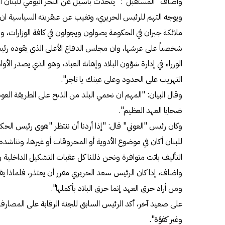
وأضاف "المستقبل": "يتحدث باسيل عن النحر اليومي للبنان أكان
ويوجه التهم للرئيس الحريري، وتغيب عن عبقريته السياسية ان ا
ملائكة جبران في الحكومة يصولون ويجولون في كافة الوزارات، و
شخصياً على عرشها، وان مجلس الدفاع الأعلى الذي يقوده رئي
الوزراء في إدارة شؤون البلاد وإهانة العباد، وهو الذي يصدر الأو
التهريب على الحدود وعلى عينك يا تاجر".
وقال البيان: "المهم ان نحمي البلد من الذبح على الطريقة العو
ضحايا العهد العظيم".
وكان رئيس "العوني" قال: "إذا أردنا أن ننتظر "هوى رئيس الحك
للبنان أكان في موضوع الأدوية أو المحروقات أو غيرها، ونناشد
التأليف باتت متوافرة ونحن ذللنا كل عقبات التشكيل الداخلية 
واضاف، إذا كان الرئيس سعد الحريري مقرر أن يعتذر، فلماذا يقوم
ومن أراد حرق العهد إنما حرق البلاد بأكملها".
على صعيد آخر، أكد الرئيس السابق للجنة الرقابة على المصارف سم
وغير كفؤة".