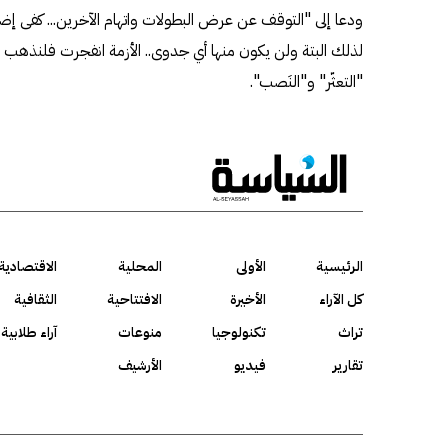
ودعا إلى "التوقف عن عرض البطولات واتهام الآخرين... كفى إضاع
لذلك البتة ولن يكون منها أي جدوى.. الأزمة انفجرت فلنذهب إلى ا
"التعثّر" و"النَصب".
الرئيسية
الأولى
المحلية
الاقتصادية
كل الآراء
الأخيرة
الافتتاحية
الثقافية
تراث
تكنولوجيا
منوعات
آراء طلابية
تقارير
فيديو
الأرشيف