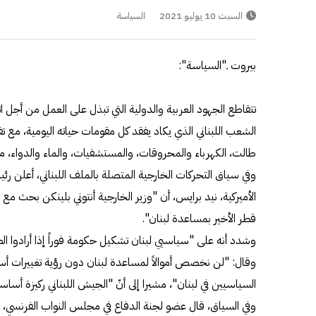
السبت 10 يوليو 2021
السياسة
بيروت ـ"السياسة":
تتقاطع الجهود العربية والدولية التي تبذل على العمل من أجل ات
الشعب اللبناني الذي يكاد يفقد كل مقومات حياته اليومية، مع تفا
طالت، الكهرباء والمحروقات، والمستشفيات، والماء والدواء، ما
وفي سياق التحركات الخارجية المتصلة بالملف اللبناني، أعلن رئي
الأميركية، نيد برايس، أن "وزير الخارجية أنتوني بلينكن بحث م
قطر الأخير بمساعدة لبنان".
وشدد أنه على "سياسيي لبنان تشكيل حكومة فوراً إذا أرادوا الظ
وقال: "لن نخصص أموالاً لمساعدة لبنان دون رؤية تغييرات أس
السياسيين في لبنان"، مشيرا إلى أنّ "الجيش اللبناني ركيزة أساسية
وفي السياق، قال عضو لجنة الدفاع في مجلس النواب الفرنسي، أن