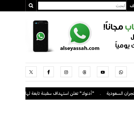
يف
عودية
.
"أدنوك" تعلن استهداف سفينة تابعة لها بصاروخ أثناء عبورها م