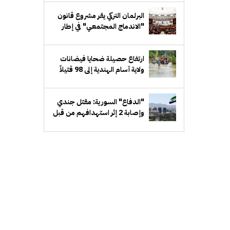
البرلمان التركي يقر مشروع قانون
"الاندماج المجتمعي" في إطار
مسار "تركيا بلا إرهاب"
ارتفاع حصيلة ضحايا فيضانات
ولاية آسام الهندية إلى 98 قتيلاً
"الدفاع" السورية: مقتل جندي
وإصابة 2 إثر استهدافهم من قبل
مجهولين شرق دير الزور