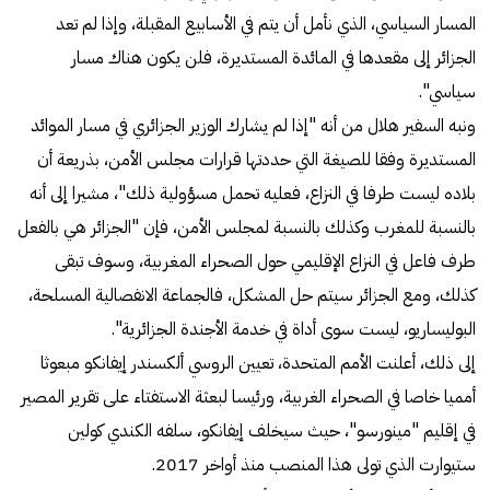
المسار السياسي، الذي نأمل أن يتم في الأسابيع المقبلة، وإذا لم تعد
الجزائر إلى مقعدها في المائدة المستديرة، فلن يكون هناك مسار
سياسي".
ونبه السفير هلال من أنه "إذا لم يشارك الوزير الجزائري في مسار الموائد
المستديرة وفقا للصيغة التي حددتها قرارات مجلس الأمن، بذريعة أن
بلاده ليست طرفا في النزاع، فعليه تحمل مسؤولية ذلك"، مشيرا إلى أنه
بالنسبة للمغرب وكذلك بالنسبة لمجلس الأمن، فإن "الجزائر هي بالفعل
طرف فاعل في النزاع الإقليمي حول الصحراء المغربية، وسوف تبقى
كذلك، ومع الجزائر سيتم حل المشكل، فالجماعة الانفصالية المسلحة،
البوليساريو، ليست سوى أداة في خدمة الأجندة الجزائرية".
إلى ذلك، أعلنت الأمم المتحدة، تعيين الروسي ألكسندر إيفانكو مبعوثا
أمميا خاصا في الصحراء الغربية، ورئيسا لبعثة الاستفتاء على تقرير المصير
في إقليم "مينورسو"، حيث سيخلف إيفانكو، سلفه الكندي كولين
ستيوارت الذي تولى هذا المنصب منذ أواخر 2017.