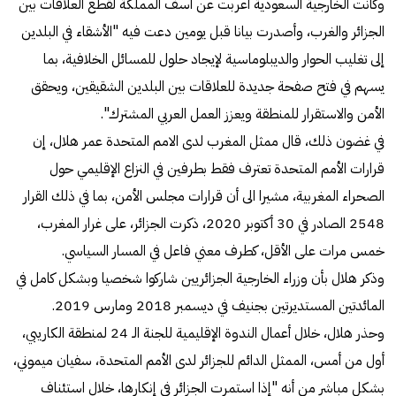
وكانت الخارجية السعودية أعربت عن أسف المملكة لقطع العلاقات بين
الجزائر والغرب، وأصدرت بيانا قبل يومين دعت فيه "الأشقاء في البلدين
إلى تغليب الحوار والديبلوماسية لإيجاد حلول للمسائل الخلافية، بما
يسهم في فتح صفحة جديدة للعلاقات بين البلدين الشقيقين، ويحقق
الأمن والاستقرار للمنطقة ويعزز العمل العربي المشترك".
في غضون ذلك، قال ممثل المغرب لدى الامم المتحدة عمر هلال، إن
قرارات الأمم المتحدة تعترف فقط بطرفين في النزاع الإقليمي حول
الصحراء المغربية، مشيرا الى أن قرارات مجلس الأمن، بما في ذلك القرار
2548 الصادر في 30 أكتوبر 2020، ذكرت الجزائر، على غرار المغرب،
خمس مرات على الأقل، كطرف معني فاعل في المسار السياسي.
وذكر هلال بأن وزراء الخارجية الجزائريين شاركوا شخصيا وبشكل كامل في
المائدتين المستديرتين بجنيف في ديسمبر 2018 ومارس 2019.
وحذر هلال، خلال أعمال الندوة الإقليمية للجنة الـ 24 لمنطقة الكاريبي،
أول من أمس، الممثل الدائم للجزائر لدى الأمم المتحدة، سفيان ميموني،
بشكل مباشر من أنه "إذا استمرت الجزائر في إنكارها، خلال استئناف