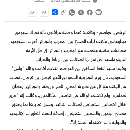
السبت 28 أغسطس 2021
السياسة
Share
الرياض، عواصم - وكالات: فيما وصفه مراقبون بأنه تحرك سعودي
ديبلوماسي مكثف لرأب الصدع بين المغرب والجزائر، أجرت السعودية
محادثات هاتفية منفصلة مع المغرب والجزائر، في ظل الأزمة
الديبلوماسية التي تمر بها العلاقات بين الرباط والجزائر.
وفيما يشبه الخط الساخن بين العواصم الثلاث، أفادت وكالة "واس"
السعودية، بأن وزير الخارجية السعودي الأمير فيصل بن فرحان، تحدث
عبر الهاتف مع كل من نظيريه المغربي ناصر بوريطة، والجزائري رمطان
لعمامرة، ولم تكشف الوكالة عن تفاصيل المكالمتين، وقالت إنه "جرى
خلال الاتصالين استعراض العلاقات الثنائية، وسبل تعزيزها بما يحقق
مصالح البلدين والشعبين الشقيقين، إضافة لبحث التطورات الإقليمية
والدولية ذات الاهتمام المشترك".