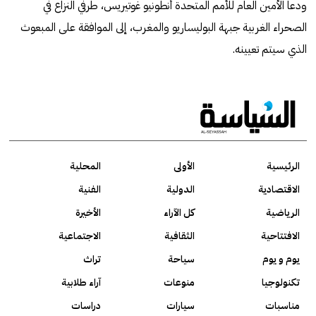
ودعا الأمين العام للأمم المتحدة أنطونيو غوتيريس، طرفي النزاع في
الصحراء الغربية جبهة البوليساريو والمغرب، إلى الموافقة على المبعوث
الذي سيتم تعيينه.
الرئيسية
الأولى
المحلية
الاقتصادية
الدولية
الفنية
الرياضية
كل الآراء
الأخيرة
الافتتاحية
الثقافية
الاجتماعية
يوم و يوم
سياحة
تراث
تكنولوجيا
منوعات
آراء طلابية
مناسبات
سيارات
دراسات