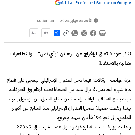
Add as Preferred Source on Google
الأحد 04 فبراير 2024
sulieman
Share
نتانياهو: لا اتفاق للإفراج عن الرهائن "بأي ثمن"… والتظاهرات
تطالبه بالاستقالة
غزة، عواصم - وكالات: فيما دخل العدوان الإسرائيلي الهمجي على قطاع
غزة شهره الخامس، لا يزال عدد من الضحايا تحت الركام وفي الطرقات،
حيث يمنع الاحتلال طواقم الإسعاف والدفاع المدني من الوصول إليهم،
بينما ارتفعت حصيلة ضحايا العدوان الإسرائيلي منذ السابع من أكتوبر
الماضي، إلى نحو 94 ألفاً بين شهيد وجريح.
وأعلنت وزارة الصحة بقطاع غزة وصول عدد الشهداء إلى 27365