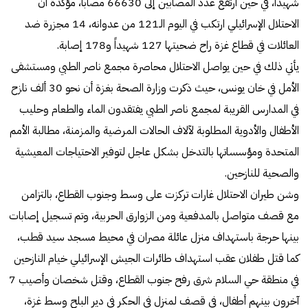
شهيداً، في حين ارتفع عدد المصابين إلى 66630 مصاباً، مؤكدة أن
الاحتلال الإسرائيلي ارتكب في اليوم الـ121 من عدوانه، 14 مجزرة ضد
العائلات في قطاع غزة راح ضحيتها 127 شهيداً و178 إصابة.
يأتي ذلك في حين يواصل الاحتلال محاصرة مجمع ناصر الطبي ومستشفى
الأمل في خان يونس، حيث ذكرت وزارة الصحة بغزة أن نحو 30 ألف نازح
في المدارس القريبة لمجمع ناصر الطبي يفتقدون الماء والطعام وحليب
الأطفال والأدوية المطلوبة لآلاف الحالات المرضية والمزمنة، مطالبة الأمم
المتحدة ومؤسساتها بالتدخل بشكل عاجل لتوفير الاحتياجات المعيشية
والصحية للنازحين.
وشن طيران الاحتلال غارات تركزت على وسط وجنوب القطاع، بالتزامن
مع قصف متواصل بالمدفعية ومن الزوارق الحربية، وتم تسجيل إصابات
بينها حرجة باستهداف منزل عائلة مصران في محيط مسجد سيد قطب،
كما قتل طفلان عقب استهداف طائرات الجيش الإسرائيلي خيام النازحين
في منطقة حي السلام شرق رفح جنوب القطاع، وقتل شخصان وأصيب 7
آخرون بينهم أطفال، في قصف لمنزل في الحكر في دير البلح وسط غزة،