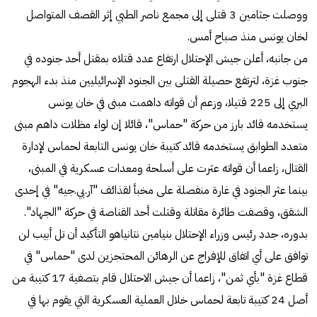
ووصلت جثامين 3 قتلى إلى مجمع ناصر الطبي إثر القصف المتواصل
لخان يونس منذ صباح أمس.
من جانبه، أعلن جيش الإحتلال ارتفاع عدد قتلاه بمقتل أحد جنوده في
جنوب غزة، لترتفع حصيلة القتلى بين الجنود الإسرائيليين منذ بدء الهجوم
البري إلى 225 قتيلا، وزعم أن قواته داهمت مبنى في خان يونس
يستخدمه قائد بارز من حركة "حماس"، قائلا إن لواء مظلات داهم مبنى
متعدد الطوابق يستخدمه قائد كتيبة خان يونس التابعة لحماس لإدارة
القتال، زاعما أن قواته عثرت على أسلحة ومعدات عسكرية في المبنى،
بينما عثر الجنود في غارة منفصلة على مخبأ لقذائف "آر.بي.جيه" في إحدى
الشقق، وقصفت طائرة مقاتلة وقتلت أحد القناصة في حركة "الجهاد".
بدوره، جدد رئيس وزراء الإحتلال بنيامين نتانياهو التأكيد أن تل أبيب لن
توافق على أي اتفاق للإفراج عن الرهائن المحتجزين لدى "حماس" في
قطاع غزة "بأي ثمن"، زاعما أن جيش الاحتلال قام بتصفية 17 كتيبة من
أصل 24 كتيبة تابعة لحماس خلال العملية العسكرية التي يقوم بها في