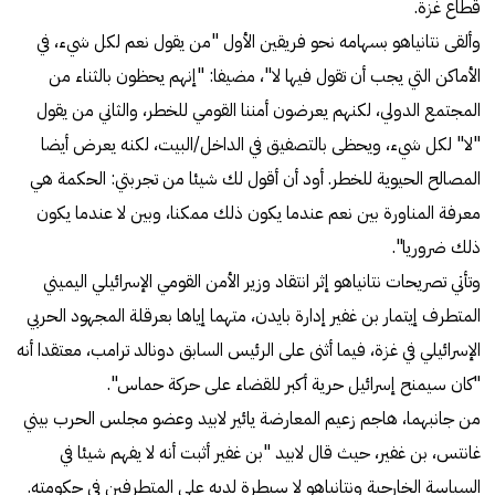
قطاع غزة.
وألقى نتانياهو بسهامه نحو فريقين الأول "من يقول نعم لكل شيء، في
الأماكن التي يجب أن تقول فيها لا"، مضيفا: "إنهم يحظون بالثناء من
المجتمع الدولي، لكنهم يعرضون أمننا القومي للخطر، والثاني من يقول
"لا" لكل شيء، ويحظى بالتصفيق في الداخل/البيت، لكنه يعرض أيضا
المصالح الحيوية للخطر. أود أن أقول لك شيئا من تجربتي: الحكمة هي
معرفة المناورة بين نعم عندما يكون ذلك ممكنا، وبين لا عندما يكون
ذلك ضروريا".
وتأتي تصريحات نتانياهو إثر انتقاد وزير الأمن القومي الإسرائيلي اليميني
المتطرف إيتمار بن غفير إدارة بايدن، متهما إياها بعرقلة المجهود الحربي
الإسرائيلي في غزة، فيما أثنى على الرئيس السابق دونالد ترامب، معتقدا أنه
"كان سيمنح إسرائيل حرية أكبر للقضاء على حركة حماس".
من جانبهما، هاجم زعيم المعارضة يائير لابيد وعضو مجلس الحرب بيني
غانتس، بن غفير، حيث قال لابيد "بن غفير أثبت أنه لا يفهم شيئا في
السياسة الخارجية ونتانياهو لا سيطرة لديه على المتطرفين في حكومته.