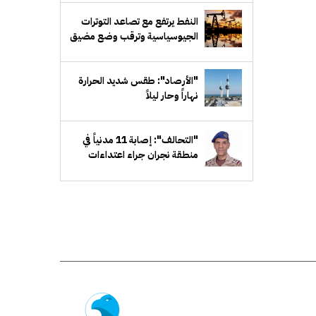
النفط يرتفع مع تصاعد التوترات
الجيوسياسية وترقب وضع مضيق
هرمز
"الأرصاد": طقس شديد الحرارة
نهاراً وحار ليلاً
"التحالف": إصابة 11 مدنياً في
منطقة نجران جراء اعتداءات
إرهابية حوثية