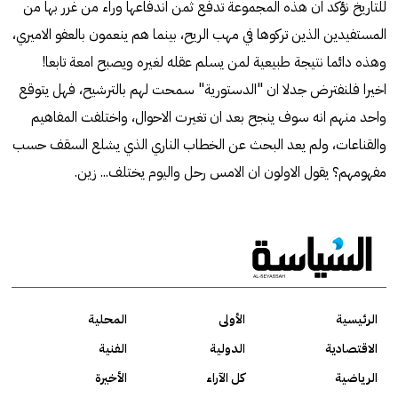
للتاريخ نؤكد ان هذه المجموعة تدفع ثمن اندفاعها وراء من غرر بها من
المستفيدين الذين تركوها في مهب الريح، بينما هم ينعمون بالعفو الاميري،
وهذه دائما نتيجة طبيعية لمن يسلم عقله لغيره ويصبح امعة تابعا!
اخيرا فلنفترض جدلا ان "الدستورية" سمحت لهم بالترشيح، فهل يتوقع
واحد منهم انه سوف ينجح بعد ان تغيرت الاحوال، واختلفت المفاهيم
والقناعات، ولم يعد البحث عن الخطاب الناري الذي يشلع السقف حسب
مفهومهم؟ يقول الاولون ان الامس رحل واليوم يختلف... زين.
الرئيسية
الأولى
المحلية
الاقتصادية
الدولية
الفنية
الرياضية
كل الآراء
الأخيرة