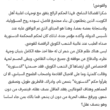
والفوضى!
شكرا لقضائنا الشامخ، فهذا الحكم الرائع يتفق مع توجهات اغلبية أهل
الكويت، الذين يتطلعون الى بناء مجتمع فاضل، تسوده روح المسؤولية،
ولاستجابة بعضه بعضا، وهذا هو الميثاق الذي تم التوافق عليه عند
تأسيس الدولة، وأكده مؤتمر جدة، لذلك كان لحكم المحكمة الدستورية
صداه الطيب عند غالبية الشعب الكويتي الرافضة للفوضى.
ليس هناك ظلم فكل من شعر ان له حقا اخذ حقه الكامل بتبيان وجهة
نظره، والدفاع عن موقفه في جميع درجات التقاضي، ويبقى الحسم لجهة
الاختصاص التي ارتضاها كل الشعب الكويتي، فقد حسمتها "الدستورية"
وقالت كلمتها، وما على الاجيال القادمة واصحاب الطموح السياسي، الا ان
يقرأوا حكم "الدستورية" بتمعن تام، وادراك، فالطريق طويل، وتصفيق
الجماهير وهتاف الغوغائيين يفقد العاقل نصف عقله، فيتصرف من دون
شعور، ويرفع سقف الحرية من دون ان يشعر، فما بالك بمن جاء اساسا
وهو بنصف عقل؟