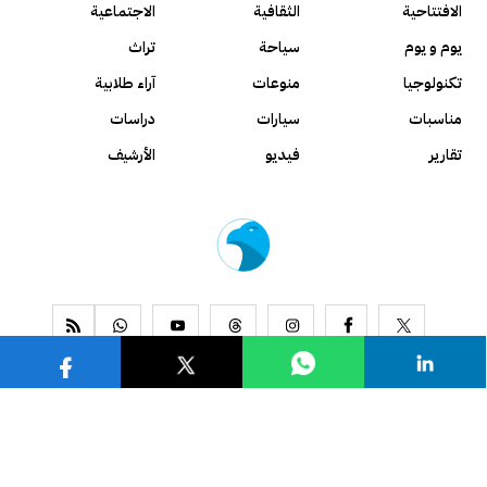
الافتتاحية
الثقافية
الاجتماعية
يوم و يوم
سياحة
تراث
تكنولوجيا
منوعات
آراء طلابية
مناسبات
سيارات
دراسات
تقارير
فيديو
الأرشيف
www.alseyassah.com
Copyright 2026, All Rights Reserved ©
Contact us
About us