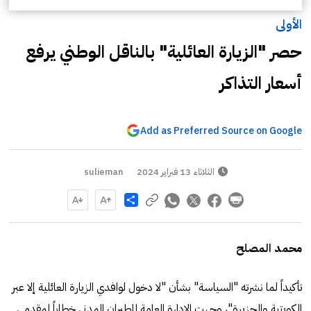
الأولى
حصر "الزيارة العائلية" بالناقل الوطني يرفع
أسعار التذاكر
Add as Preferred Source on Google
الثلاثاء 13 فبراير 2024
sulieman
Share
محمد المصلح
تأكيداً لما نشرته "السياسة" بشأن "لا دخول لوافدي الزيارة العائلية إلا عبر
الكويتية والجزيرة"، وجهت الإدارة العامة للطيران المدني خطاباً لمقدمي