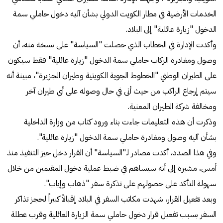
الخدمات الأرضية في مطار الكويت الدولي بشأن آليه دخول حاملي سمة
الدخول "زيارة عائلية" إلى البلاد.
وأكدت الإدارة في الخطاب الذي حصلت "السياسة" على نسخة منه، أن
وصول ومغادرة الركاب حاملي سمة الدخول "زيارة عائلية" فقط سيكون
على الطيران الوطني "الخطوط الجوية الكويتية وطيران الجزيرة"، مبينة أنه
سيتم إرجاع الراكب من حيث أتى في حال وصوله على أي طيران آخر
ومخالفة شركة الطيران المعنية.
وذكرت أن هذه التعليمات جاءت بناء ورود كتاب من وزارة الداخلية
بشأن آليه وصول ومغادرة حاملي سمة الدخول "زيارة عائلية".
وفي هذا الصدد، أكدت مصادر لـ"السياسة" أن القرار دخل حيز التنفيذ منذ
أمس، مشيرة إلى أنه سيساهم في ضبط عملية دخول المقيمين من خلال
سهولة التأكد على حصولهم على تذكرة سفر "ذهاب وإياب".
وبعد تفعيل القرار، شهدت مكاتب السفر في البلاد إقبالاً كبيراً لحجز تذاكر
السفر بسبب تفعيل قرار دخول حاملي سمة الزيارة العائلية وقرب عطلة