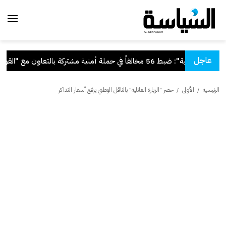
عاجل
"الداخلية": ضبط 56 مخالفاً في حملة أمنية مشتركة بالتعاون مع "القوى العاملة"
الرئيسية
/
الأولى
/
حصر "الزيارة العائلية" بالناقل الوطني يرفع أسعار التذاكر