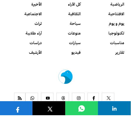
الرياضية
كل الآراء
الأخيرة
الافتتاحية
الثقافية
الاجتماعية
يوم و يوم
سياحة
تراث
تكنولوجيا
منوعات
آراء طلابية
مناسبات
سيارات
دراسات
تقارير
فيديو
الأرشيف
www.alseyassah.com