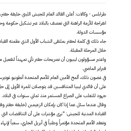
طرابلس - وكالات: أعلن القائد العام للجيش الليبي خليفة حفتر،
انفراجة للأزمة الراهنة التي تعصف بالبلاد عبر تشكيل حكومة وح
مؤسسات الدولة.
جاء ذلك في كلمة لحفتر بملتقى الشباب الأول الذي نظمته القي
خلال المرحلة المقبلة.
واعتبر مسؤولون ليبيون أن تصريحات حفتر تأتي تمهيداً لتفعيل
فبراير الماضي.
في غضون ذلك، ألمح الأمين العام للأمم المتحدة أنطونيو غوتي
على أن قائدي ليبيا المتنافسين قد يتوصلان للمرة الأولى إل
جهود للتغلب على الصراع المستمر منذ ثماني سنوات في البلاد.
وقال عندما سئل عما إذا كان بإمكان الزعيمين (خليفة حفتر وفا
القيادة المدنية للجيش: "نرى مؤشرات على أن التناقضات التي لا
وتعقد الأمم المتحدة مؤتمراً وطنياً في أبريل الجاري، سعياً لإنها