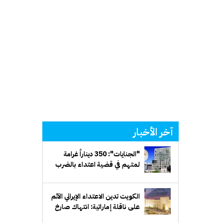
آخر الأخبار
"الجنايات": 350 ديناراً غرامة
لمتهم في قضية اعتداء بالضرب
الكويت تدين الاعتداء الإيراني الآثم
على ناقلة إماراتية: انتهاك صارخ
للقانون الدولي