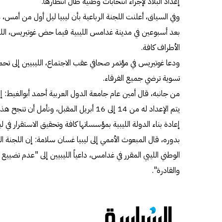
إعداد البلاد لإجراء انتخابات وطنية طال انتظارها.
وفي السياق، أعلنت اللجنة الرباعية بأن ليبيا ليل أول من أمس، ع
بعد أسبوعين في مدينة غدامس الليبية فيما حض غوتيريس، الل
الأطراف كافة.
ودعا غوتيريس في مؤتمر صحافي عقب الاجتماع، الليبيين إلى تحم
تسوية ترضي جميع الفرقاء.
من جانبه، قال أمين عام جامعة الدول العربية أحمد أبوالغيط:
يتم الإعداد له من 14 إلى 16 أبريل المقبل، و
إعادة بناء الدولة الليبية بمؤسساتها كافة وتحقيق الاستقرار في ليب
بدوره، قال المبعوث الأممي إلى ليبيا غسان سلامة: إن اللجنة ا
الوطني الليبي المقرر في غدامس، داعياً الليبيين إلى "عدم تضييع 
والقادرة".