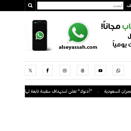
يف
لسعودية
.
"أدنوك" تعلن استهداف سفينة تابعة لها بصاروخ أثناء عبورها