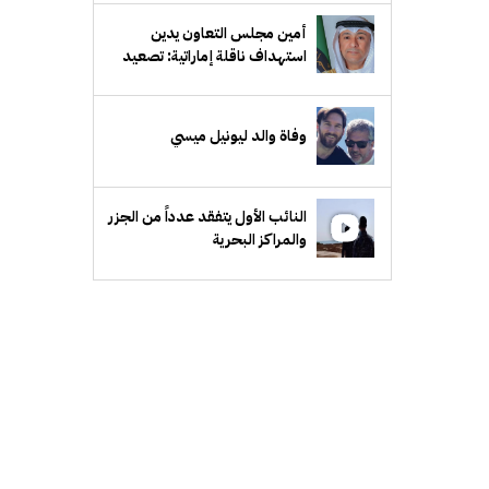
أمين مجلس التعاون يدين
استهداف ناقلة إماراتية: تصعيد
خطير ومرفوض وتهديد لأمن
الملاحة البحرية
وفاة والد ليونيل ميسي
النائب الأول يتفقد عدداً من الجزر
والمراكز البحرية