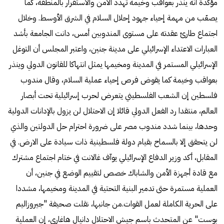
مؤكدة أنه ينذر بعواقب وخيمة تهدد الأمن والاستقرار بالمنطقة، كما
يصعّب من مهمة إحياء جهود إحلال السلام في الشرق الأوسط. وخلال
اجتماع طارئ عقدته على مستوى المندوبين أمس، دانت الجامعة بأشد
العبارات الاعتداء الإسرائيلي على مدينة جنين، واعتبر المجلس أن التوغل
الإسرائيلي المستمر في المدينة ومخيمها يمثل انتهاكا للقانون الدولي وينذر
بعواقب وخيمة كما يقوض فرص إحياء عملية السلام، وقال مندوب
فلسطين إن الشعب الفلسطيني يتعرض لحرب إسرائيلية تحت أبصار
العالم، منتقدا رد الفعل الدولي قائلا إن الاحتلال لن يزول بالإدانات الدولية
وحدها، بينما شدد مندوب مصر على ضرورة احترام حل الدولتين والذي
لن يتحقق إلا بالسماح بقيام دولة فلسطينية ذات سيادة على الارض. في
المقابل، أكد وزير الدفاع الإسرائيلي يوآف غالانت في ختام اجتماع مشترك
مع قادة أجهزة الأمن والشاباك خصص لتقييم الوضع في جنين، أن
العملية مستمرة حتى تدمير البنية التحتية في المدينة ومخيمها، مشددا
على الحرية الكاملة لعمل القوات.من جانبها، نقلت صحيفة "جيروزاليم
بوست" عن المتحدث باسم جيش الاحتلال دانيال هاغاري، إن العملية