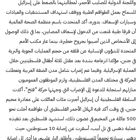
واللجنة الدولية للصليب الأحمر، لمطالبتهما بالضغط على إسرائيل
للسماح بعمل الطواقم الطبية ووقف استهداف المستشفيات والعيادات
وسيارات الإسعاف. بدوره، أكد المتحدث باسم منظمة الصحة العالمية
أن فرقا طبية مُنعت من الدخول لإسعاف المصابين، بما في ذلك الوصول
إلى الأشخاص الذين أصيبوا بجروح خطيرة، بينما عبّر مكتب الأمم
المتحدة للشؤون الإنسانية عن قلقه من حجم العمليات الجوية والبرية
في جنين، مؤكدا انزعاجه بشدة بعد مقتل ثلاثة أطفال فلسطينيين خلال
العملية الإسرائيلية. وفيما عم إضراب شامل مدن الضفة الغربية وتعطلت
الحركة في مختلف المدن الفلسطينية، ولزم الموظفون العموميون
منازلهم استجابة للدعوة إلى الإضراب التي وجهتها حركة "فتح"، أكدت
السلطة الفلسطينية أن إسرائيل أجبرت مئات العائلات على مغادرة مخيم
جنين، في وقت أكد فيه الهلال الأحمر الفلسطيني أن طواقمه أخلت تحو
500 عائلة من المخيم.في غضون ذلك، استشهد فلسطيني بعد تنفيذه
عملية دهس في تل أبيب، أسفرت عن إصابة 10 مستوطنين، حيث
دهس بسيارته تجمعاً للمستوطنين وأطلق النار عليهم، ما أدى إلى إصابة