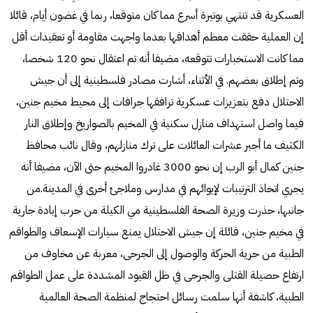
العسكرية قد تنتهي بوتيرة أسرع مما كان متوقعا، ربما في غضون أيام، قائلا
إن العملية حققت معظم أهدافها بعدما واجهت مقاومة أو تعقيدات أقل
مما كانت الاستخبارات تتوقعه، مضيفا أنه تم اعتقال نحو 120 شخصا،
وتم إطلاق بعضهم. في الأثناء، أشارت مصادر فلسطينية إلى أن جيش
الاحتلال دفع بتعزيزات عسكرية ترافقها جرافات إلى محيط مخيم جنين،
فيما واصل استهداف منازل سكنية في المخيم بالصواريخ وإطلاق النار
الكثيف ما أجبر عشرات العائلات على ترك منازلهم، وقال نائب محافظ
جنين كمال أبو الرب إن نحو 3000 غادروا المخيم حتى الآن، مضيفا أنه
يجري اتخاذ الترتيبات لإيوائهم في مدارس وملاجئ أخرى في المدينة.من
جانبها، حذرت وزيرة الصحة الفلسطينية مي الكيلة من حرب إبادة جارية
في مخيم جنين، قائلة إن جيش الاحتلال يمنع سيارات الإسعاف والطواقم
الطبية من حرية الحركة والوصول إلى الجرحى، معربة عن مخاوف من
ارتفاع حصيلة القتلى والجرحى في ظل القيود المشددة على عمل الطواقم
الطبية، كاشفة أنها سلمت رسائل احتجاج لمنظمة الصحة العالمية