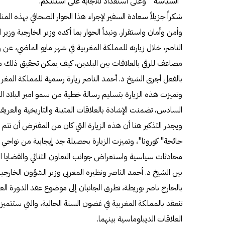
"السياسة " وعلى استعداد للاجابة على أسئلتكم.
شكراً جزيلاً سعادة السفير لإجراء هذا الحوار الصحافي بهذه الم
وأمن وأمان واستقرار. ونبدأ الحوار بما أكده وزير الخارجية وزي
الناصر، خلال زيارته للمملكة المغربية في شهر مايو الماضي، عن
مضاعف للرقي بالعلاقات بين البلدين، كيف يمكن تحقيق ذلك م
وتميزت هذه الزيارة بتسليم رسالة خطية من سمو امير البلاد ا
السادس، تضمنت الإشادة بالعلاقات المتينة والتاريخية والعريقة
ويجدر التذكير هنا أن هذه الزيارة التي كان من المفترض أن تت
جائحة" كورونا"، وتميزت الزيارة بحصيلة جد إيجابية من نواح
محادثات سياسية واستعراض جوانب التعاون الثنائي والقضايا ال
بين الشيخ د. أحمد الناصر ونظيره المغربي وزير الشؤون الخارجية
بالخارج ناصر بوريطة، تطرق الجانبان إلى موضوع عقد الدورة العاش
العلاقات الديبلوماسية بينهما.