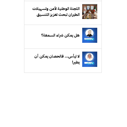
اللجنة الوطنية لأمن وتسهيلات
الطيران تبحث تعزيز التنسيق
الأمني وتطوير تسهيلات السفر
هل يمكن شراء السمعة؟
ﻻ ﺗﻴﺄﺱ... ﻓﺎﻟﺤﺼﺎﻥ ﻳﻤﻜﻦ أﻥ
ﻳﻄﻴﺮ!