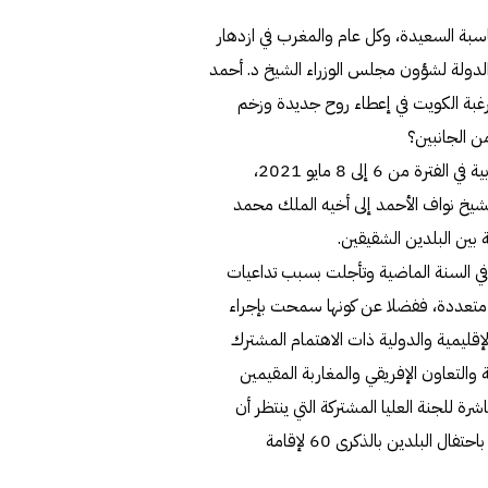
ناسبة السعيدة، وكل عام والمغرب في ازدهار
ر الدولة لشؤون مجلس الوزراء الشيخ د. أحمد
 رغبة الكويت في إعطاء روح جديدة وزخم
ن الجانبين؟
بالفعل أجرى الشيخ د. أحمد الناصر زيارة رسمية للمملكة المغربية في الفترة من 6 إلى 8 مايو 2021،
لشيخ نواف الأحمد إلى أخيه الملك محمد
 بين البلدين الشقيقين.
م في السنة الماضية وتأجلت بسبب تداعيات
ي متعددة، ففضلا عن كونها سمحت بإجراء
إقليمية والدولية ذات الاهتمام المشترك
 والتعاون الإفريقي والمغاربة المقيمين
رة للجنة العليا المشتركة التي ينتظر أن
تنعقد بالمملكة المغربية في غضون السنة الحالية، والتي ستتميز باحتفال البلدين بالذكرى 60 لإقامة