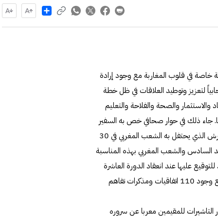
Share
نة خاصة في قلوب المغاربة مع وجود إرادة
جابياً لتعزيز وتوطيد العلاقات في ظل خطة
 والاستثمار والصحة والفلاحة والتعليم
ها. جاء ذلك في حوار صحافي خص به السفير
حكيم "السياسة" بمناسبة اقتراب حلول الذكرى الـ 22 لعيد العرش الذي يحتفل به الشعب المغربي في 30
حمد السادس والشعب المغربي بهذه المناسبة
 اتفاقيات تحت الاعداد للتوقيع عليها عند انعقاد الدورة العاشرة
للجنة العليا المشتركة المقرر التئامها في المغرب السنة الحالية مع وجود 110 اتفاقيات ومذكرات تفاهم
التاشيرات للمقيمين معربا عن سروره