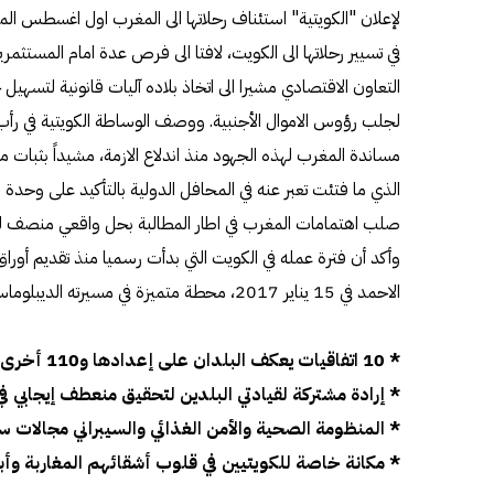
لإعلان "الكويتية" استئناف رحلاتها الى المغرب اول اغسطس ال
في تسيير رحلاتها الى الكويت، لافتا الى فرص عدة امام المستثمري
التعاون الاقتصادي مشيرا الى اتخاذ بلاده آليات قانونية لتسه
لجلب رؤوس الاموال الأجنبية. ووصف الوساطة الكويتية في رأب
مساندة المغرب لهذه الجهود منذ اندلاع الازمة، مشيداً بثبات
الذي ما فتئت تعبر عنه في المحافل الدولية بالتأكيد على وحدة
صلب اهتمامات المغرب في اطار المطالبة بحل واقعي منصف لل
وأكد أن فترة عمله في الكويت التي بدأت رسميا منذ تقديم أوراق
الاحمد في 15 يناير 2017، محطة متميزة في مسيرته الديبلوماسية و المهنية. وفيما يلي نص الحوار:
* 10 اتفاقيات يعكف البلدان على إعدادها و110 أخرى تُسيِّر العلاقات حالياً
* إرادة مشتركة لقيادتي البلدين لتحقيق منعطف إيجابي في 
* المنظومة الصحية والأمن الغذائي والسيبراني مجالات ست
* مكانة خاصة للكويتيين في قلوب أشقائهم المغاربة وأب