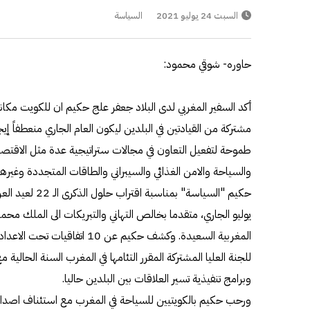
السبت 24 يوليو 2021
السياسة
حاوره- شوقي محمود:
أكد السفير المغربي لدى البلاد جعفر علج حكيم ان للكويت مكا
مشتركة من القيادتين في البلدين ليكون العام الجاري منعطفاً إي
طموحة لتفعيل التعاون في مجالات ستراتيجية عدة مثل الاقتصاد
والسياحة والامن الغذائي والسيبراني والطاقات المتجددة وغير
يوليو الجاري، متقدما بخالص التهاني والتبريكات الى الملك م
المغربية السعيدة. وكشف حكيم عن 10
وبرامج تنفيذية تسير العلاقات بين البلدين حاليا.
ورحب حكيم بالكويتيين للسياحة في المغرب مع استئناف اصدار 